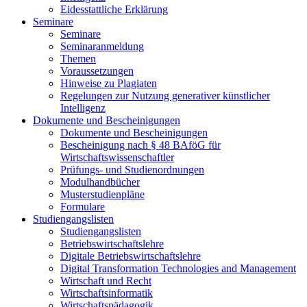
Eidesstattliche Erklärung
Seminare
Seminare
Seminaranmeldung
Themen
Voraussetzungen
Hinweise zu Plagiaten
Regelungen zur Nutzung generativer künstlicher
Intelligenz
Dokumente und Bescheinigungen
Dokumente und Bescheinigungen
Bescheinigung nach § 48 BAföG für
Wirtschaftswissenschaftler
Prüfungs- und Studienordnungen
Modulhandbücher
Musterstudienpläne
Formulare
Studiengangslisten
Studiengangslisten
Betriebswirtschaftslehre
Digitale Betriebswirtschaftslehre
Digital Transformation Technologies and Management
Wirtschaft und Recht
Wirtschaftsinformatik
Wirtschaftspädagogik