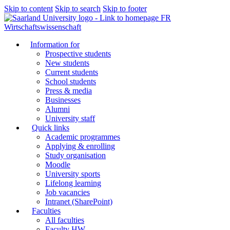
Skip to content
Skip to search
Skip to footer
FR
Wirtschaftswissenschaft
Information for
Prospective students
New students
Current students
School students
Press & media
Businesses
Alumni
University staff
Quick links
Academic programmes
Applying & enrolling
Study organisation
Moodle
University sports
Lifelong learning
Job vacancies
Intranet (SharePoint)
Faculties
All faculties
Faculty HW