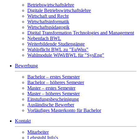
Betriebswirtschaftslehre
Digitale Betriebswirtschaftslehre
Wirtschaft und Recht
Wirtschaftsinformatik
Wirtschaftspädagogik
Digital Transformation Technologies and Management
Nebenfach BWL
Weiterbildende Studiengänge
Wahlpflicht BWL zu "EuWiss"
Wahlmodule WiWi/BWL für "SysEng"
Bewerbung
Bachelor – erstes Semester
Bachelor – höheres Semester
Master – erstes Semester
Master – höheres Semester
Einstufungsbescheinigung
Ausländische Bewerber
Vorläufiges Masterkonto für Bachelor
Kontakt
Mitarbeiter
Lehrstuhl Info's