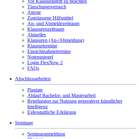
Vor Klausurantritt zu beachten
Täuschungsversuch
Atteste
Zugelassene Hilfsmittel
An- und Abmeldezeitraum
Klausurenzeitraum
Aktuelles
Klausuren (An-/Abmeldung)
Klausurtermine
Einsichtnahmetermine
Notenspiegel
Login FlexNow 2
FAQs
Abschlussarbeiten
Plagiate
Ablauf Bachelor- und Masterarbeit
Regelungen zur Nutzung generativer künstlicher
Intelligenz
Eidesstattliche Erklärung
Seminare
Seminaranmeldung