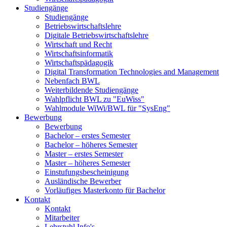
Studiengänge
Studiengänge
Betriebswirtschaftslehre
Digitale Betriebswirtschaftslehre
Wirtschaft und Recht
Wirtschaftsinformatik
Wirtschaftspädagogik
Digital Transformation Technologies and Management
Nebenfach BWL
Weiterbildende Studiengänge
Wahlpflicht BWL zu "EuWiss"
Wahlmodule WiWi/BWL für "SysEng"
Bewerbung
Bewerbung
Bachelor – erstes Semester
Bachelor – höheres Semester
Master – erstes Semester
Master – höheres Semester
Einstufungsbescheinigung
Ausländische Bewerber
Vorläufiges Masterkonto für Bachelor
Kontakt
Kontakt
Mitarbeiter
Lehrstuhl Info's