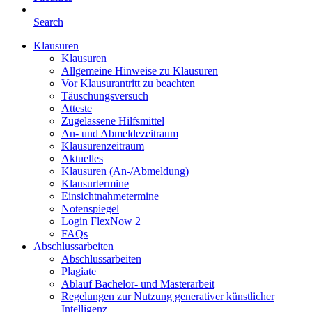
Search
Klausuren
Klausuren
Allgemeine Hinweise zu Klausuren
Vor Klausurantritt zu beachten
Täuschungsversuch
Atteste
Zugelassene Hilfsmittel
An- und Abmeldezeitraum
Klausurenzeitraum
Aktuelles
Klausuren (An-/Abmeldung)
Klausurtermine
Einsichtnahmetermine
Notenspiegel
Login FlexNow 2
FAQs
Abschlussarbeiten
Abschlussarbeiten
Plagiate
Ablauf Bachelor- und Masterarbeit
Regelungen zur Nutzung generativer künstlicher
Intelligenz