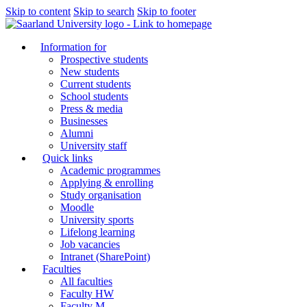
Skip to content
Skip to search
Skip to footer
Information for
Prospective students
New students
Current students
School students
Press & media
Businesses
Alumni
University staff
Quick links
Academic programmes
Applying & enrolling
Study organisation
Moodle
University sports
Lifelong learning
Job vacancies
Intranet (SharePoint)
Faculties
All faculties
Faculty HW
Faculty M