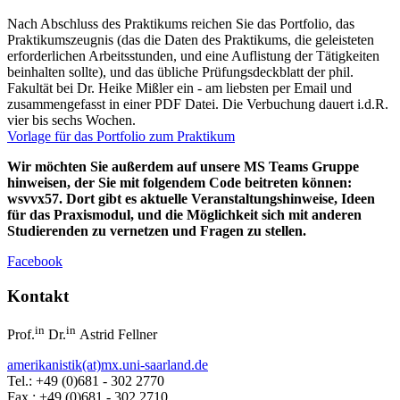
Nach Abschluss des Praktikums reichen Sie das Portfolio, das
Praktikumszeugnis (das die Daten des Praktikums, die geleisteten
erforderlichen Arbeitsstunden, und eine Auflistung der Tätigkeiten
beinhalten sollte), und das übliche Prüfungsdeckblatt der phil.
Fakultät bei Dr. Heike Mißler ein - am liebsten per Email und
zusammengefasst in einer PDF Datei. Die Verbuchung dauert i.d.R.
vier bis sechs Wochen.
Vorlage für das Portfolio zum Praktikum
Wir möchten Sie außerdem auf unsere MS Teams Gruppe
hinweisen, der Sie mit folgendem Code beitreten können:
wsvvx57. Dort gibt es aktuelle Veranstaltungshinweise, Ideen
für das Praxismodul, und die Möglichkeit sich mit anderen
Studierenden zu vernetzen und Fragen zu stellen.
Facebook
Kontakt
in
in
Prof.
Dr.
Astrid Fellner
amerikanistik(at)mx.uni-saarland.de
Tel.: +49 (0)681 - 302 2770
Fax.: +49 (0)681 - 302 2710