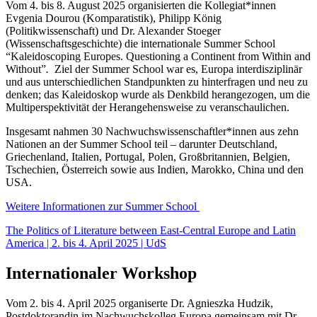
Vom 4. bis 8. August 2025 organisierten die Kollegiat*innen
Evgenia Dourou (Komparatistik), Philipp König
(Politikwissenschaft) und Dr. Alexander Stoeger
(Wissenschaftsgeschichte) die internationale Summer School
“Kaleidoscoping Europes. Questioning a Continent from Within and
Without”
.
Ziel der Summer School war es, Europa interdisziplinär
und aus unterschiedlichen Standpunkten zu hinterfragen und neu zu
denken; das Kaleidoskop wurde als Denkbild herangezogen, um die
Multiperspektivität der Herangehensweise zu veranschaulichen.
Insgesamt nahmen 30 Nachwuchswissenschaftler*innen aus zehn
Nationen an der Summer School teil – darunter Deutschland,
Griechenland, Italien, Portugal, Polen, Großbritannien, Belgien,
Tschechien, Österreich sowie aus Indien, Marokko, China und den
USA.
Weitere Informationen zur Summer School
The Politics of Literature between East-Central Europe and Latin
America | 2. bis 4. April 2025 | UdS
Internationaler Workshop
Vom 2. bis 4. April 2025 organiserte Dr. Agnieszka Hudzik,
Postdoktorandin im Nachwuchskolleg Europa gemeinsam mit Dr.