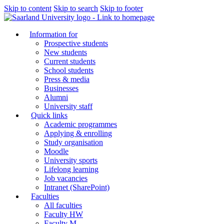
Skip to content
Skip to search
Skip to footer
Information for
Prospective students
New students
Current students
School students
Press & media
Businesses
Alumni
University staff
Quick links
Academic programmes
Applying & enrolling
Study organisation
Moodle
University sports
Lifelong learning
Job vacancies
Intranet (SharePoint)
Faculties
All faculties
Faculty HW
Faculty M