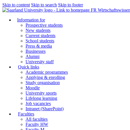
Skip to content
Skip to search
Skip to footer
FR Wirtschaftswissen
Information for
Prospective students
New students
Current students
School students
Press & media
Businesses
Alumni
University staff
Quick links
Academic programmes
Applying & enrolling
Study organisation
Moodle
University sports
Lifelong learning
Job vacancies
Intranet (SharePoint)
Faculties
All faculties
Faculty HW
Faculty M