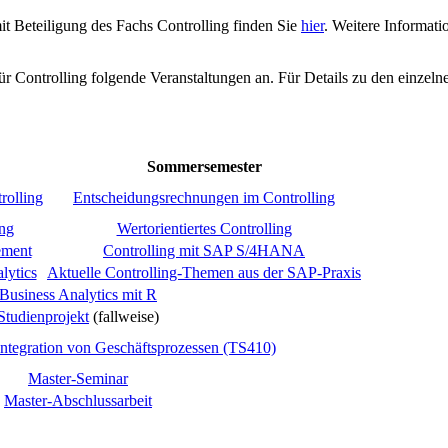
 Beteiligung des Fachs Controlling finden Sie
hier
. Weitere Informati
ür Controlling folgende Veranstaltungen an. Für Details zu den einzeln
Sommersemester
rolling
Entscheidungsrechnungen im Controlling
ing
Wertorientiertes Controlling
ement
Controlling mit SAP S/4HANA
lytics
Aktuelle Controlling-Themen aus der SAP-Praxis
Business Analytics mit R
Studienprojekt
(fallweise)
tegration von Geschäftsprozessen (TS410)
Master-Seminar
Master-Abschlussarbeit