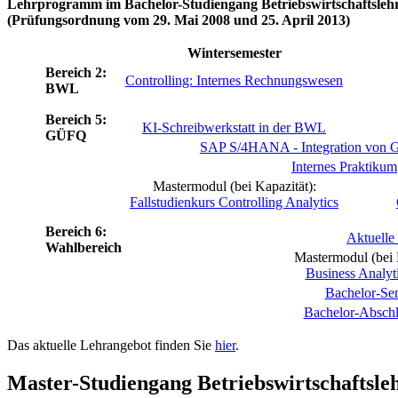
Lehrprogramm im Bachelor-Studiengang Betriebswirtschaftsleh
(Prüfungsordnung vom 29. Mai 2008 und 25. April 2013)
Wintersemester
Bereich 2:
Controlling: Internes Rechnungswesen
BWL
Bereich 5:
KI-Schreibwerkstatt in der BWL
GÜFQ
SAP S/4HANA - Integration von G
Internes Praktikum
Mastermodul (bei Kapazität):
Fallstudienkurs Controlling Analytics
Bereich 6:
Aktuelle
Wahlbereich
Mastermodul (bei 
Business Analyt
Bachelor-Se
Bachelor-Abschl
Das aktuelle Lehrangebot finden Sie
hier
.
Master-Studiengang Betriebswirtschaftsle