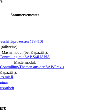
re
Sommersemester
eschäftsprozessen (TS410)
(fallweise)
Mastermodul (bei Kapazität):
Controlling mit SAP S/4HANA
Mastermodul:
 Controlling-Themen aus der SAP-Praxis
Kapazität):
ics mit R
minar
ussarbeit
hre