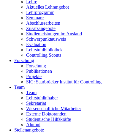
Lehre
Aktuelles Lehrangebot
Lehrprogramm
Seminare
Abschlussarbeiten
Zusatzangebote
Studienleistungen im Ausland
Schwerpunktausweis
Evaluation
Lehrstuhlbibliothek
Controlling Scouts
Forschung
Forschung
Publikationen
Projekte
SIC: Saarbrücker Institut für Controlling
Team
Team
Lehrstuhlinhaber
Sekretariat
Wissenschaftliche Mitarbeiter
Externe Doktoranden
Studentische Hilfskräfte
Alumni
Stellenangebote