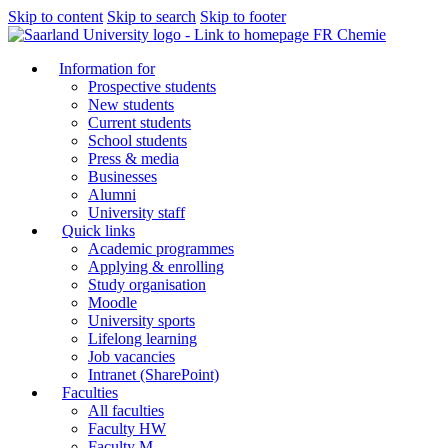
Skip to content
Skip to search
Skip to footer
FR Chemie
Information for
Prospective students
New students
Current students
School students
Press & media
Businesses
Alumni
University staff
Quick links
Academic programmes
Applying & enrolling
Study organisation
Moodle
University sports
Lifelong learning
Job vacancies
Intranet (SharePoint)
Faculties
All faculties
Faculty HW
Faculty M