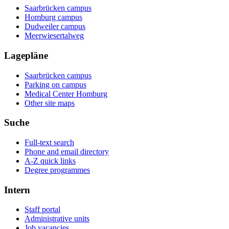
Saarbrücken campus
Homburg campus
Dudweiler campus
Meerwiesertalweg
Lagepläne
Saarbrücken campus
Parking on campus
Medical Center Homburg
Other site maps
Suche
Full-text search
Phone and email directory
A-Z quick links
Degree programmes
Intern
Staff portal
Administrative units
Job vacancies