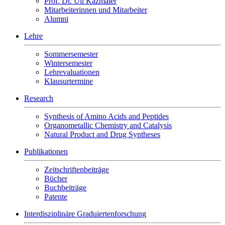
Prof. Dr. Uli Kazmaier
Mitarbeiterinnen und Mitarbeiter
Alumni
Lehre
Sommersemester
Wintersemester
Lehrevaluationen
Klausurtermine
Research
Synthesis of Amino Acids and Peptides
Organometallic Chemistry and Catalysis
Natural Product and Drug Syntheses
Publikationen
Zeitschriftenbeiträge
Bücher
Buchbeiträge
Patente
Interdisziplinäre Graduiertenforschung