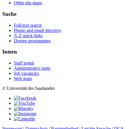
Other site maps
Suche
Full-text search
Phone and email directory
A-Z quick links
Degree programmes
Intern
Staff portal
Administrative units
Job vacancies
Web team
© Universität des Saarlandes
Impressum
|
Datenschutz
|
Barrierefreiheit
|
Leichte Sprache
|
DGS