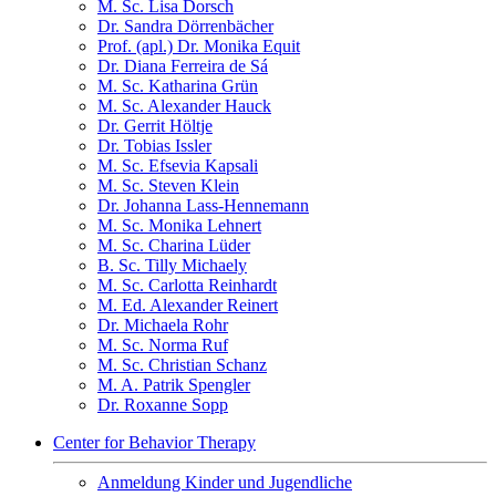
M. Sc. Lisa Dorsch
Dr. Sandra Dörrenbächer
Prof. (apl.) Dr. Monika Equit
Dr. Diana Ferreira de Sá
M. Sc. Katharina Grün
M. Sc. Alexander Hauck
Dr. Gerrit Höltje
Dr. Tobias Issler
M. Sc. Efsevia Kapsali
M. Sc. Steven Klein
Dr. Johanna Lass-Hennemann
M. Sc. Monika Lehnert
M. Sc. Charina Lüder
B. Sc. Tilly Michaely
M. Sc. Carlotta Reinhardt
M. Ed. Alexander Reinert
Dr. Michaela Rohr
M. Sc. Norma Ruf
M. Sc. Christian Schanz
M. A. Patrik Spengler
Dr. Roxanne Sopp
Center for Behavior Therapy
Anmeldung Kinder und Jugendliche