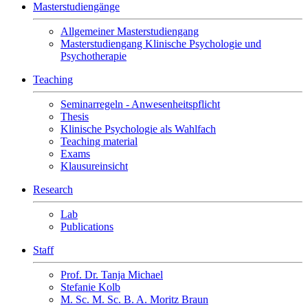
Masterstudiengänge
Allgemeiner Masterstudiengang
Masterstudiengang Klinische Psychologie und
Psychotherapie
Teaching
Seminarregeln - Anwesenheitspflicht
Thesis
Klinische Psychologie als Wahlfach
Teaching material
Exams
Klausureinsicht
Research
Lab
Publications
Staff
Prof. Dr. Tanja Michael
Stefanie Kolb
M. Sc. M. Sc. B. A. Moritz Braun