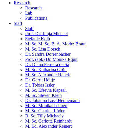
Research
Research
Lab
Publications
Staff
Staff
Prof. Dr. Tanja Michael
Stefanie Kolb
M. Sc. M. Sc. B. A. Moritz Braun
M. Sc. Lisa Dorsch
Dr. Sandra Dörrenbächer
Prof. (apl.) Dr. Monika Equit
Dr. Diana Ferreira de Sá
M. Sc. Katharina Grün
M. Sc. Alexander Hauck
Dr. Gerrit Höltje
Dr. Tobias Issler
M. Sc. Efsevia Kapsali
M. Sc. Steven Klein
Dr. Johanna Lass-Hennemann
M. Sc. Monika Lehnert
M. Sc. Charina Lüder
B. Sc. Tilly Michaely
M. Sc. Carlotta Reinhardt
M. Ed. Alexander Reinert