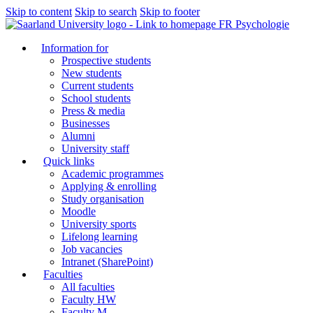
Skip to content
Skip to search
Skip to footer
FR Psychologie
Information for
Prospective students
New students
Current students
School students
Press & media
Businesses
Alumni
University staff
Quick links
Academic programmes
Applying & enrolling
Study organisation
Moodle
University sports
Lifelong learning
Job vacancies
Intranet (SharePoint)
Faculties
All faculties
Faculty HW
Faculty M