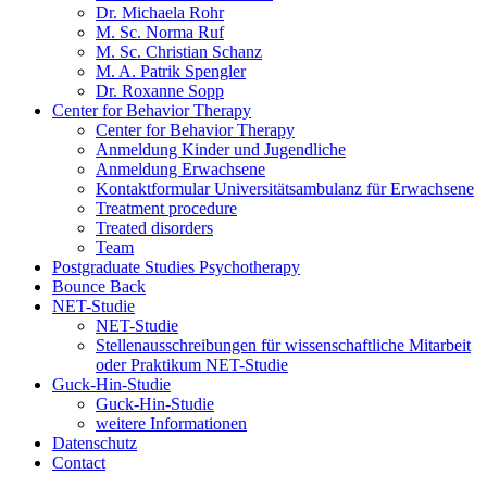
Dr. Michaela Rohr
M. Sc. Norma Ruf
M. Sc. Christian Schanz
M. A. Patrik Spengler
Dr. Roxanne Sopp
Center for Behavior Therapy
Center for Behavior Therapy
Anmeldung Kinder und Jugendliche
Anmeldung Erwachsene
Kontaktformular Universitätsambulanz für Erwachsene
Treatment procedure
Treated disorders
Team
Postgraduate Studies Psychotherapy
Bounce Back
NET-Studie
NET-Studie
Stellenausschreibungen für wissenschaftliche Mitarbeit
oder Praktikum NET-Studie
Guck-Hin-Studie
Guck-Hin-Studie
weitere Informationen
Datenschutz
Contact