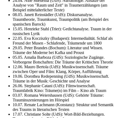
24.04. Nine Miedema (UdS): Narratologie. Ansätze der
Analyse von "Raum und Zeit" in Traumerzählungen (am
Beispiel mittelalterlicher Texte)
08.05. Janett Reinstädler (UdS): Diskursanalyse.
Traumtheorie, Traumkunst, Traumpolitik (am Beispiel des
spanischen Barock)
15.05. Henrieke Stahl (Trier): Gedichtanalyse. Traum in der
russischen Lyrik
22.05. Eva Kocziszky (Budapest): Intermedialität. Schlaf als
Freund der Musen - Schlafende, Träumende um 1800
29.05. Peter Brandes (Bochum): Literatur und Wissen.
Träume der Moderne bei Kafka und Proust
05.05. Amalia Barboza (UdS): Soziologische Zugänge.
Verborgene Botschaften: Die Träume der Kritischen Theorie
12.06. Mauro Bertola (UdS): Musikwissenschaft. Träume
zwischen Oper und Film: Klang, Körper, Aufführung
19.06. Dorothea Redepenning (UdS): Musikwissenschaft.
Träume in der Musik: Geschichte und Analyse
26.06. Stephanie Catani (UdS): Filmwissenschaft.
Traumfabrik Kino: Träume(n) im Film – Kino als Traum
03.07. Romana Weiershausen (UdS): Gehörte Träume:
Trauminszenierungen im Hörspiel
10.07. Renate Lachmann (Konstanz): Struktur und Semantik
des Traums in literarischen Texten
17.07. Christiane Solte (UdS): Wort-Bild-Beziehungen.