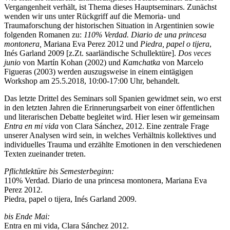
Vergangenheit verhält, ist Thema dieses Hauptseminars. Zunächst
wenden wir uns unter Rückgriff auf die Memoria- und
Traumaforschung der historischen Situation in Argentinien sowie
folgenden Romanen zu:
110% Verdad. Diario de una princesa
montonera,
Mariana Eva Perez 2012 und
Piedra, papel o tijera
,
Inés Garland 2009 [z.Zt. saarländische Schullektüre].
Dos veces
junio
von Martín Kohan (2002) und
Kamchatka
von Marcelo
Figueras (2003) werden auszugsweise in einem eintägigen
Workshop am 25.5.2018, 10:00-17:00 Uhr, behandelt.
Das letzte Drittel des Seminars soll Spanien gewidmet sein, wo erst
in den letzten Jahren die Erinnerungsarbeit von einer öffentlichen
und literarischen Debatte begleitet wird. Hier lesen wir gemeinsam
Entra en mi vida
von Clara Sánchez, 2012. Eine zentrale Frage
unserer Analysen wird sein, in welches Verhältnis kollektives und
individuelles Trauma und erzählte Emotionen in den verschiedenen
Texten zueinander treten.
Pflichtlektüre bis Semesterbeginn:
110% Verdad. Diario de una princesa montonera, Mariana Eva
Perez 2012.
Piedra, papel o tijera, Inés Garland 2009.
bis Ende Mai:
Entra en mi vida, Clara Sánchez 2012.