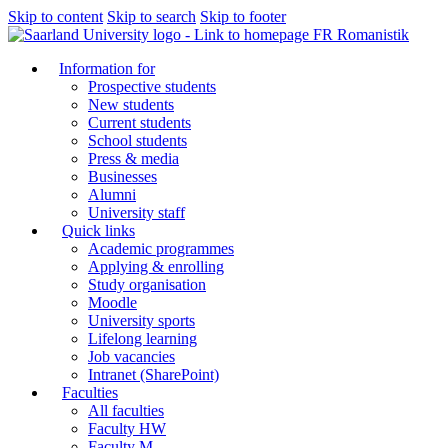
Skip to content
Skip to search
Skip to footer
FR Romanistik
Information for
Prospective students
New students
Current students
School students
Press & media
Businesses
Alumni
University staff
Quick links
Academic programmes
Applying & enrolling
Study organisation
Moodle
University sports
Lifelong learning
Job vacancies
Intranet (SharePoint)
Faculties
All faculties
Faculty HW
Faculty M