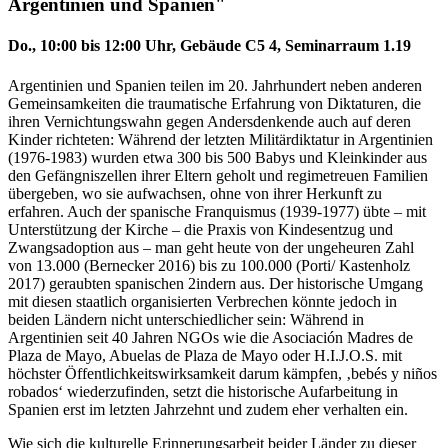
Argentinien und Spanien"
Do., 10:00 bis 12:00 Uhr, Gebäude C5 4, Seminarraum 1.19
Argentinien und Spanien teilen im 20. Jahrhundert neben anderen
Gemeinsamkeiten die traumatische Erfahrung von Diktaturen, die
ihren Vernichtungswahn gegen Andersdenkende auch auf deren
Kinder richteten: Während der letzten Militärdiktatur in Argentinien
(1976-1983) wurden etwa 300 bis 500 Babys und Kleinkinder aus
den Gefängniszellen ihrer Eltern geholt und regimetreuen Familien
übergeben, wo sie aufwachsen, ohne von ihrer Herkunft zu
erfahren. Auch der spanische Franquismus (1939-1977) übte – mit
Unterstützung der Kirche – die Praxis von Kindesentzug und
Zwangsadoption aus – man geht heute von der ungeheuren Zahl
von 13.000 (Bernecker 2016) bis zu 100.000 (Porti/ Kastenholz
2017) geraubten spanischen 2indern aus. Der historische Umgang
mit diesen staatlich organisierten Verbrechen könnte jedoch in
beiden Ländern nicht unterschiedlicher sein: Während in
Argentinien seit 40 Jahren NGOs wie die Asociación Madres de
Plaza de Mayo, Abuelas de Plaza de Mayo oder H.I.J.O.S. mit
höchster Öffentlichkeitswirksamkeit darum kämpfen, ‚bebés y niños
robados‘ wiederzufinden, setzt die historische Aufarbeitung in
Spanien erst im letzten Jahrzehnt und zudem eher verhalten ein.
Wie sich die kulturelle Erinnerungsarbeit beider Länder zu dieser