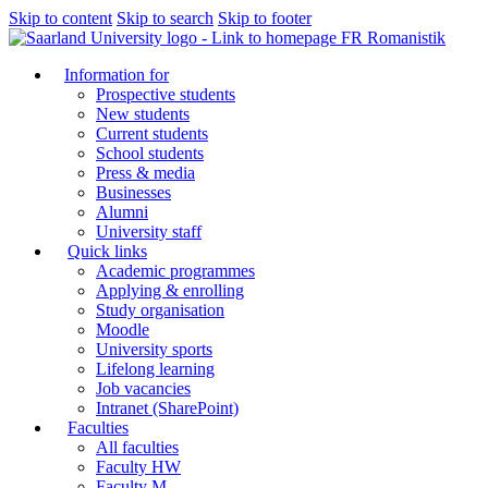
Skip to content
Skip to search
Skip to footer
FR Romanistik
Information for
Prospective students
New students
Current students
School students
Press & media
Businesses
Alumni
University staff
Quick links
Academic programmes
Applying & enrolling
Study organisation
Moodle
University sports
Lifelong learning
Job vacancies
Intranet (SharePoint)
Faculties
All faculties
Faculty HW
Faculty M