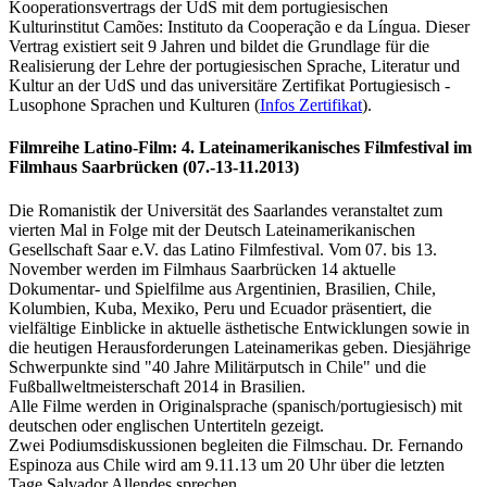
Kooperationsvertrags der UdS mit dem portugiesischen
Kulturinstitut Camões: Instituto da Cooperação e da Língua. Dieser
Vertrag existiert seit 9 Jahren und bildet die Grundlage für die
Realisierung der Lehre der portugiesischen Sprache, Literatur und
Kultur an der UdS und das universitäre Zertifikat Portugiesisch -
Lusophone Sprachen und Kulturen (
Infos Zertifikat
).
Filmreihe Latino-Film: 4. Lateinamerikanisches Filmfestival im
Filmhaus Saarbrücken (07.-13-11.2013)
Die Romanistik der Universität des Saarlandes veranstaltet zum
vierten Mal in Folge mit der Deutsch Lateinamerikanischen
Gesellschaft Saar e.V. das Latino Filmfestival. Vom 07. bis 13.
November werden im Filmhaus Saarbrücken 14 aktuelle
Dokumentar- und Spielfilme aus Argentinien, Brasilien, Chile,
Kolumbien, Kuba, Mexiko, Peru und Ecuador präsentiert, die
vielfältige Einblicke in aktuelle ästhetische Entwicklungen sowie in
die heutigen Herausforderungen Lateinamerikas geben. Diesjährige
Schwerpunkte sind "40 Jahre Militärputsch in Chile" und die
Fußballweltmeisterschaft 2014 in Brasilien.
Alle Filme werden in Originalsprache (spanisch/portugiesisch) mit
deutschen oder englischen Untertiteln gezeigt.
Zwei Podiumsdiskussionen begleiten die Filmschau. Dr. Fernando
Espinoza aus Chile wird am 9.11.13 um 20 Uhr über die letzten
Tage Salvador Allendes sprechen.