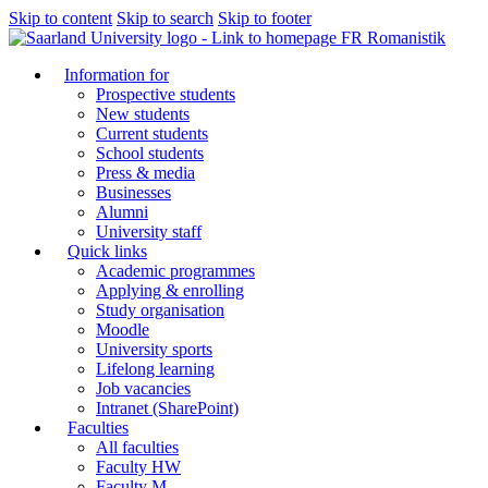
Skip to content
Skip to search
Skip to footer
FR Romanistik
Information for
Prospective students
New students
Current students
School students
Press & media
Businesses
Alumni
University staff
Quick links
Academic programmes
Applying & enrolling
Study organisation
Moodle
University sports
Lifelong learning
Job vacancies
Intranet (SharePoint)
Faculties
All faculties
Faculty HW
Faculty M