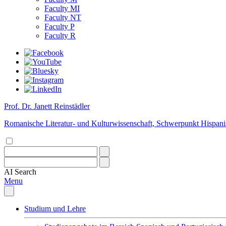
Faculty MI
Faculty NT
Faculty P
Faculty R
Prof. Dr. Janett Reinstädler
Romanische Literatur- und Kulturwissenschaft, Schwerpunkt Hispani
AI
Search
Menu
Studium und Lehre