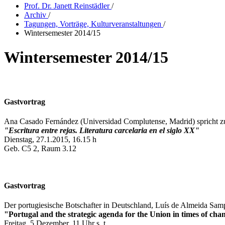
Prof. Dr. Janett Reinstädler
/
Archiv
/
Tagungen, Vorträge, Kulturveranstaltungen
/
Wintersemester 2014/15
Wintersemester 2014/15
Gastvortrag
Ana Casado Fernández
(Universidad Complutense, Madrid) spricht
"Escritura entre rejas. Literatura carcelaria en el siglo XX"
Dienstag, 27.1.2015, 16.15 h
Geb. C5 2, Raum 3.12
Gastvortrag
Der portugiesische Botschafter in Deutschland, Luís de Almeida Sam
"Portugal and the strategic agenda for the Union in times of cha
Freitag, 5.Dezember, 11 Uhr s. t.,