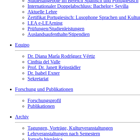
Studienangebote im Bereich Spanisch und Portugiesisch
Internationaler Doppelabschluss: Bachelor+ Sevilla
Aktuelle Lehre
Zertifikat Portugiesisch: Lusophone Sprachen und Kultu
LEA e-LEArning
Prüfungen/Studienleistungen
Auslandsaufenthalte/Stipendien
Equipo
Dr. Diana María Rodríguez Vértiz
Cinthia del Valle
Prof. Dr. Janett Reinstädler
Dr. Isabel Exner
Sekretariat
Forschung und Publikationen
Forschungsprofil
Publikationen
Archiv
Tagungen, Vorträge, Kulturveranstaltungen
Lehrveranstaltungen nach Semestern
Jornada hispánica