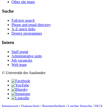
Other site maps
Suche
Full-text search
Phone and email directory
A-Z quick links
Degree programmes
Intern
Staff portal
Administrative units
Job vacancies
Web team
© Universität des Saarlandes
Impressum
|
Datenschutz
|
Barrierefreiheit
|
Leichte Sprache
|
DGS