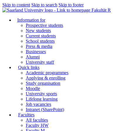
Skip to content
Skip to search
Skip to footer
Fakultät R
Information for
Prospective students
New students
Current students
School students
Press & media
Businesses
Alumni
University staff
Quick links
Academic programmes
Applying & enrolling
Study organisation
Moodle
University sports
Lifelong learning
Job vacancies
Intranet (SharePoint)
Faculties
All faculties
Faculty HW
Faculty M