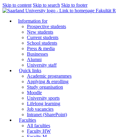
Skip to content
Skip to search
Skip to footer
Fakultät R
Information for
Prospective students
New students
Current students
School students
Press & media
Businesses
Alumni
University staff
Quick links
Academic programmes
Applying & enrolling
Study organisation
Moodle
University sports
Lifelong learning
Job vacancies
Intranet (SharePoint)
Faculties
All faculties
Faculty HW
Faculty M