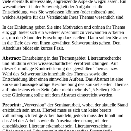
viele ebenfalls interessante, angrenzende Aspekte wegzulassen. Ein
wesentlicher Teil der Schwierigkeit der Aufgabe ist die
Entscheidung, was Sie weglassen können (oder müssen) und
welche Aspekte für das Verständnis Ihres Themas wesentlich sind.
In der Einleitung geben Sie eine Motivation und ordnen ihr Thema
ein; ggf. bietet sich ein weiterer Abschnitt zu verwandten Arbeiten
an, um den Stand der Forschung darzustellen. Dann sollten Sie aber
in die Tiefe des von Ihnen gewählten Schwerpunkts gehen. Den
Abschluss bildet ein kurzes Fazit.
Abstract:
Einarbeitung in das Themengebiet, Literaturrecherche
und Studium erster wissenschaftlicher Veröffentlichungen. Auf
dieser Grundlage Konkretisierung des gewählten Themas bzw.
Wahl des Schwerpunkts innerhalb des Themas sowie die
Entscheidung über einen sinnvollen Aufbau. Das Abstract ist eine
kurze und aussagekräftige Beschreibung des konkretisierten Themas
auf mindestens einer Seite (aber nicht mehr als 1,5 Seiten). Eine
erste Gliederung sollte mit dem Abstract eingereicht werden.
Preprint:
„Vorversion“ der Seminararbeit, wobei der aktuelle Stand
ersichtlich sein muss. Hierbei muss es sich um keine bereits
vollumfänglich fertige Arbeit handeln, jedoch muss der Inhalt und
das Ziel der Arbeit sowie die Auseinandersetzung mit der
einschlägigen Literatur erkennbar sein. Literaturverzeichnis,