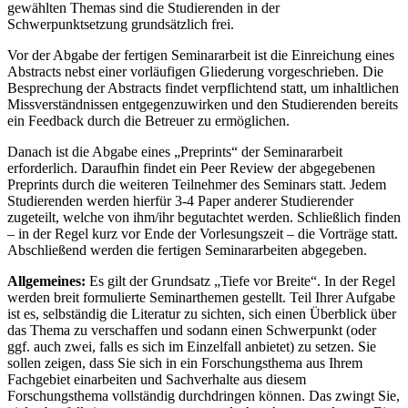
gewählten Themas sind die Studierenden in der
Schwerpunktsetzung grundsätzlich frei.
Vor der Abgabe der fertigen Seminararbeit ist die Einreichung eines
Abstracts nebst einer vorläufigen Gliederung vorgeschrieben. Die
Besprechung der Abstracts findet verpflichtend statt, um inhaltlichen
Missverständnissen entgegenzuwirken und den Studierenden bereits
ein Feedback durch die Betreuer zu ermöglichen.
Danach ist die Abgabe eines „Preprints“ der Seminararbeit
erforderlich. Daraufhin findet ein Peer Review der abgegebenen
Preprints durch die weiteren Teilnehmer des Seminars statt. Jedem
Studierenden werden hierfür 3-4 Paper anderer Studierender
zugeteilt, welche von ihm/ihr begutachtet werden. Schließlich finden
– in der Regel kurz vor Ende der Vorlesungszeit – die Vorträge statt.
Abschließend werden die fertigen Seminararbeiten abgegeben.
Allgemeines:
Es gilt der Grundsatz „Tiefe vor Breite“. In der Regel
werden breit formulierte Seminarthemen gestellt. Teil Ihrer Aufgabe
ist es, selbständig die Literatur zu sichten, sich einen Überblick über
das Thema zu verschaffen und sodann einen Schwerpunkt (oder
ggf. auch zwei, falls es sich im Einzelfall anbietet) zu setzen. Sie
sollen zeigen, dass Sie sich in ein Forschungsthema aus Ihrem
Fachgebiet einarbeiten und Sachverhalte aus diesem
Forschungsthema vollständig durchdringen können. Das zwingt Sie,