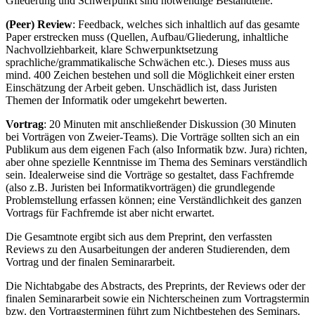
Gliederung und Schwerpunkt sind notwendige Bestandteile.
(Peer) Review
: Feedback, welches sich inhaltlich auf das gesamte
Paper erstrecken muss (Quellen, Aufbau/Gliederung, inhaltliche
Nachvollziehbarkeit, klare Schwerpunktsetzung
sprachliche/grammatikalische Schwächen etc.). Dieses muss aus
mind. 400 Zeichen bestehen und soll die Möglichkeit einer ersten
Einschätzung der Arbeit geben. Unschädlich ist, dass Juristen
Themen der Informatik oder umgekehrt bewerten.
Vortrag
: 20 Minuten mit anschließender Diskussion (30 Minuten
bei Vorträgen von Zweier-Teams). Die Vorträge sollten sich an ein
Publikum aus dem eigenen Fach (also Informatik bzw. Jura) richten,
aber ohne spezielle Kenntnisse im Thema des Seminars verständlich
sein. Idealerweise sind die Vorträge so gestaltet, dass Fachfremde
(also z.B. Juristen bei Informatikvorträgen) die grundlegende
Problemstellung erfassen können; eine Verständlichkeit des ganzen
Vortrags für Fachfremde ist aber nicht erwartet.
Die Gesamtnote ergibt sich aus dem Preprint, den verfassten
Reviews zu den Ausarbeitungen der anderen Studierenden, dem
Vortrag und der finalen Seminararbeit.
Die Nichtabgabe des Abstracts, des Preprints, der Reviews oder der
finalen Seminararbeit sowie ein Nichterscheinen zum Vortragstermin
bzw. den Vortragsterminen führt zum Nichtbestehen des Seminars.