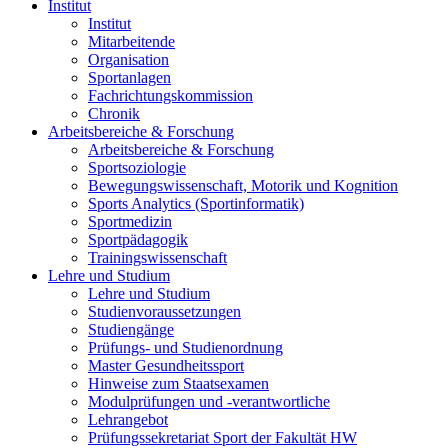
Institut
Institut
Mitarbeitende
Organisation
Sportanlagen
Fachrichtungskommission
Chronik
Arbeitsbereiche & Forschung
Arbeitsbereiche & Forschung
Sportsoziologie
Bewegungswissenschaft, Motorik und Kognition
Sports Analytics (Sportinformatik)
Sportmedizin
Sportpädagogik
Trainingswissenschaft
Lehre und Studium
Lehre und Studium
Studienvoraussetzungen
Studiengänge
Prüfungs- und Studienordnung
Master Gesundheitssport
Hinweise zum Staatsexamen
Modulprüfungen und -verantwortliche
Lehrangebot
Prüfungssekretariat Sport der Fakultät HW