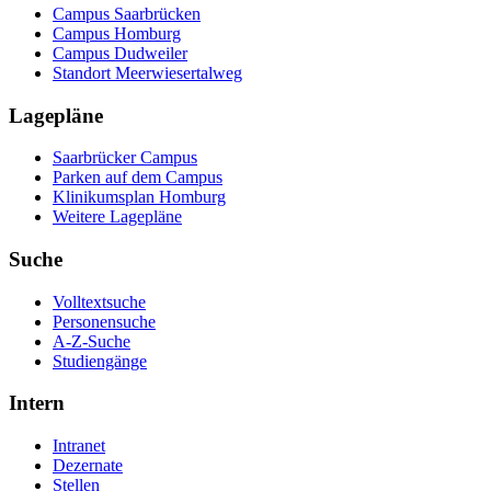
Campus Saarbrücken
Campus Homburg
Campus Dudweiler
Standort Meerwiesertalweg
Lagepläne
Saarbrücker Campus
Parken auf dem Campus
Klinikumsplan Homburg
Weitere Lagepläne
Suche
Volltextsuche
Personensuche
A-Z-Suche
Studiengänge
Intern
Intranet
Dezernate
Stellen