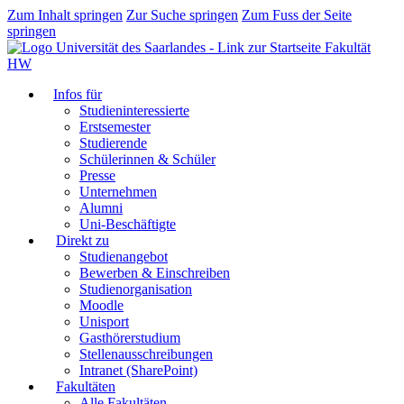
Zum Inhalt springen
Zur Suche springen
Zum Fuss der Seite
springen
Fakultät
HW
Infos für
Studieninteressierte
Erstsemester
Studierende
Schülerinnen & Schüler
Presse
Unternehmen
Alumni
Uni-Beschäftigte
Direkt zu
Studienangebot
Bewerben & Einschreiben
Studienorganisation
Moodle
Unisport
Gasthörerstudium
Stellenausschreibungen
Intranet (SharePoint)
Fakultäten
Alle Fakultäten