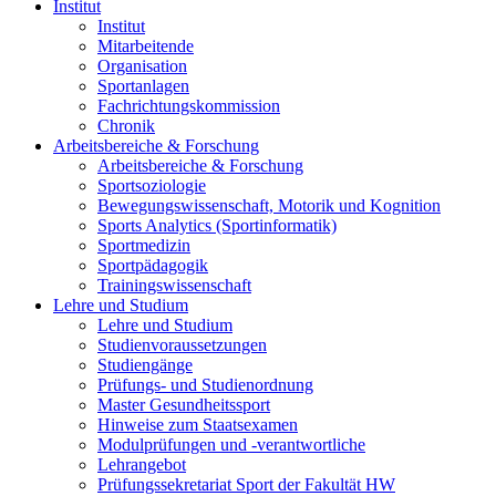
Institut
Institut
Mitarbeitende
Organisation
Sportanlagen
Fachrichtungskommission
Chronik
Arbeitsbereiche & Forschung
Arbeitsbereiche & Forschung
Sportsoziologie
Bewegungswissenschaft, Motorik und Kognition
Sports Analytics (Sportinformatik)
Sportmedizin
Sportpädagogik
Trainingswissenschaft
Lehre und Studium
Lehre und Studium
Studienvoraussetzungen
Studiengänge
Prüfungs- und Studienordnung
Master Gesundheitssport
Hinweise zum Staatsexamen
Modulprüfungen und -verantwortliche
Lehrangebot
Prüfungssekretariat Sport der Fakultät HW