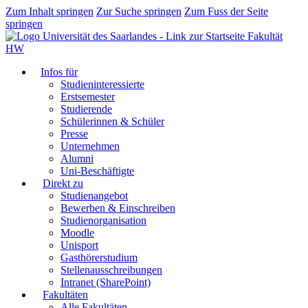
Zum Inhalt springen
Zur Suche springen
Zum Fuss der Seite
springen
Fakultät
HW
Infos für
Studieninteressierte
Erstsemester
Studierende
Schülerinnen & Schüler
Presse
Unternehmen
Alumni
Uni-Beschäftigte
Direkt zu
Studienangebot
Bewerben & Einschreiben
Studienorganisation
Moodle
Unisport
Gasthörerstudium
Stellenausschreibungen
Intranet (SharePoint)
Fakultäten
Alle Fakultäten