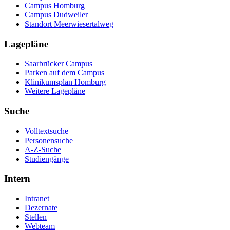
Campus Homburg
Campus Dudweiler
Standort Meerwiesertalweg
Lagepläne
Saarbrücker Campus
Parken auf dem Campus
Klinikumsplan Homburg
Weitere Lagepläne
Suche
Volltextsuche
Personensuche
A-Z-Suche
Studiengänge
Intern
Intranet
Dezernate
Stellen
Webteam