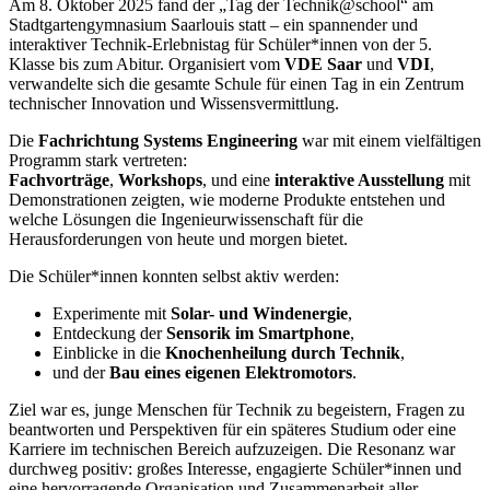
Am 8. Oktober 2025 fand der „Tag der Technik@school“ am
Stadtgartengymnasium Saarlouis statt – ein spannender und
interaktiver Technik-Erlebnistag für Schüler*innen von der 5.
Klasse bis zum Abitur. Organisiert vom
VDE Saar
und
VDI
,
verwandelte sich die gesamte Schule für einen Tag in ein Zentrum
technischer Innovation und Wissensvermittlung.
Die
Fachrichtung Systems Engineering
war mit einem vielfältigen
Programm stark vertreten:
Fachvorträge
,
Workshops
, und eine
interaktive Ausstellung
mit
Demonstrationen zeigten, wie moderne Produkte entstehen und
welche Lösungen die Ingenieurwissenschaft für die
Herausforderungen von heute und morgen bietet.
Die Schüler*innen konnten selbst aktiv werden:
Experimente mit
Solar- und Windenergie
,
Entdeckung der
Sensorik im Smartphone
,
Einblicke in die
Knochenheilung durch Technik
,
und der
Bau eines eigenen Elektromotors
.
Ziel war es, junge Menschen für Technik zu begeistern, Fragen zu
beantworten und Perspektiven für ein späteres Studium oder eine
Karriere im technischen Bereich aufzuzeigen. Die Resonanz war
durchweg positiv: großes Interesse, engagierte Schüler*innen und
eine hervorragende Organisation und Zusammenarbeit aller