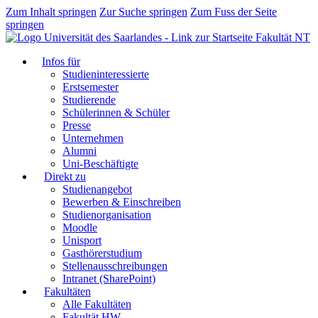
Zum Inhalt springen
Zur Suche springen
Zum Fuss der Seite
springen
Fakultät NT
Infos für
Studieninteressierte
Erstsemester
Studierende
Schülerinnen & Schüler
Presse
Unternehmen
Alumni
Uni-Beschäftigte
Direkt zu
Studienangebot
Bewerben & Einschreiben
Studienorganisation
Moodle
Unisport
Gasthörerstudium
Stellenausschreibungen
Intranet (SharePoint)
Fakultäten
Alle Fakultäten
Fakultät HW