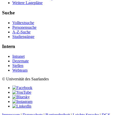
Weitere Lagepläne
Suche
Volltextsuche
Personensuche
A-Z-Suche
Studiengänge
Intern
Intranet
Dezernate
Stellen
Webteam
© Universität des Saarlandes
Impressum
|
Datenschutz
|
Barrierefreiheit
|
Leichte Sprache
|
DGS