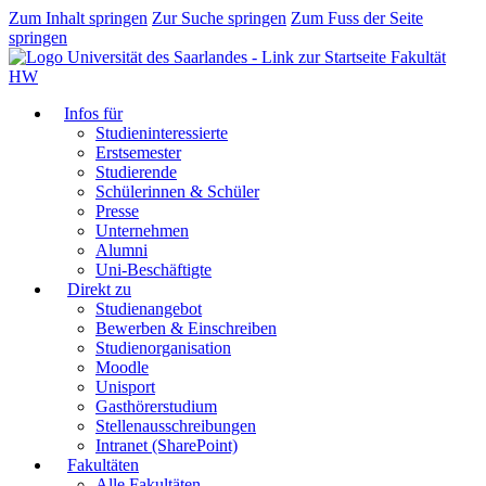
Zum Inhalt springen
Zur Suche springen
Zum Fuss der Seite
springen
Fakultät
HW
Infos für
Studieninteressierte
Erstsemester
Studierende
Schülerinnen & Schüler
Presse
Unternehmen
Alumni
Uni-Beschäftigte
Direkt zu
Studienangebot
Bewerben & Einschreiben
Studienorganisation
Moodle
Unisport
Gasthörerstudium
Stellenausschreibungen
Intranet (SharePoint)
Fakultäten
Alle Fakultäten