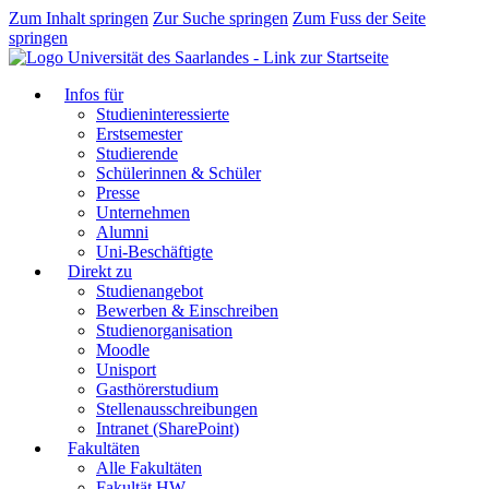
Zum Inhalt springen
Zur Suche springen
Zum Fuss der Seite
springen
Infos für
Studieninteressierte
Erstsemester
Studierende
Schülerinnen & Schüler
Presse
Unternehmen
Alumni
Uni-Beschäftigte
Direkt zu
Studienangebot
Bewerben & Einschreiben
Studienorganisation
Moodle
Unisport
Gasthörerstudium
Stellenausschreibungen
Intranet (SharePoint)
Fakultäten
Alle Fakultäten
Fakultät HW