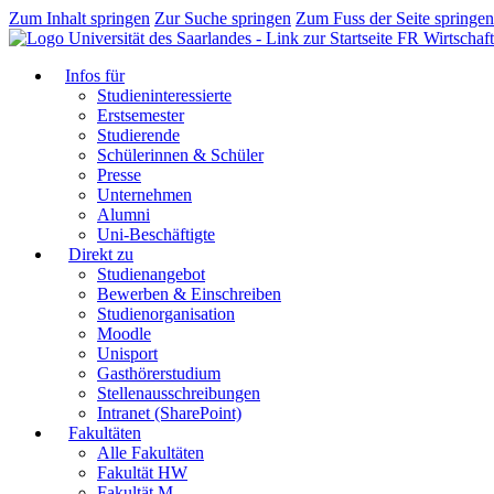
Zum Inhalt springen
Zur Suche springen
Zum Fuss der Seite springen
FR Wirtschaft
Infos für
Studieninteressierte
Erstsemester
Studierende
Schülerinnen & Schüler
Presse
Unternehmen
Alumni
Uni-Beschäftigte
Direkt zu
Studienangebot
Bewerben & Einschreiben
Studienorganisation
Moodle
Unisport
Gasthörerstudium
Stellenausschreibungen
Intranet (SharePoint)
Fakultäten
Alle Fakultäten
Fakultät HW
Fakultät M