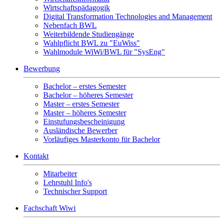
Wirtschaftspädagogik
Digital Transformation Technologies and Management
Nebenfach BWL
Weiterbildende Studiengänge
Wahlpflicht BWL zu "EuWiss"
Wahlmodule WiWi/BWL für "SysEng"
Bewerbung
Bachelor – erstes Semester
Bachelor – höheres Semester
Master – erstes Semester
Master – höheres Semester
Einstufungsbescheinigung
Ausländische Bewerber
Vorläufiges Masterkonto für Bachelor
Kontakt
Mitarbeiter
Lehrstuhl Info's
Technischer Support
Fachschaft Wiwi