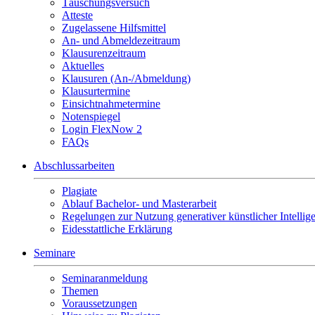
Täuschungsversuch
Atteste
Zugelassene Hilfsmittel
An- und Abmeldezeitraum
Klausurenzeitraum
Aktuelles
Klausuren (An-/Abmeldung)
Klausurtermine
Einsichtnahmetermine
Notenspiegel
Login FlexNow 2
FAQs
Abschlussarbeiten
Plagiate
Ablauf Bachelor- und Masterarbeit
Regelungen zur Nutzung generativer künstlicher Intellig
Eidesstattliche Erklärung
Seminare
Seminaranmeldung
Themen
Voraussetzungen