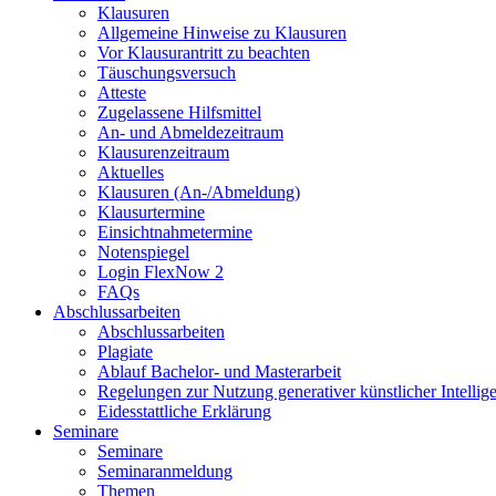
Klausuren
Allgemeine Hinweise zu Klausuren
Vor Klausurantritt zu beachten
Täuschungsversuch
Atteste
Zugelassene Hilfsmittel
An- und Abmeldezeitraum
Klausurenzeitraum
Aktuelles
Klausuren (An-/Abmeldung)
Klausurtermine
Einsichtnahmetermine
Notenspiegel
Login FlexNow 2
FAQs
Abschlussarbeiten
Abschlussarbeiten
Plagiate
Ablauf Bachelor- und Masterarbeit
Regelungen zur Nutzung generativer künstlicher Intellig
Eidesstattliche Erklärung
Seminare
Seminare
Seminaranmeldung
Themen