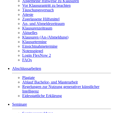
Allgemeine Hinweise zu Klausuren
Vor Klausurantritt zu beachten
Täuschungsversuch
Atteste
Zugelassene Hilfsmittel
An- und Abmeldezeitraum
Klausurenzeitraum
Aktuelles
Klausuren (An-/Abmeldung)
Klausurtermine
Einsichtnahmetermine
Notenspiegel
Login FlexNow 2
FAQs
Abschlussarbeiten
Plagiate
Ablauf Bachelor- und Masterarbeit
Regelungen zur Nutzung generativer künstlicher
Intelligenz
Eidesstattliche Erklärung
Seminare