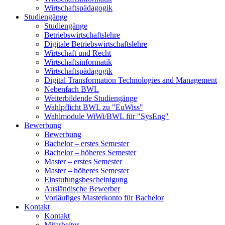
Wirtschaftspädagogik
Studiengänge
Studiengänge
Betriebswirtschaftslehre
Digitale Betriebswirtschaftslehre
Wirtschaft und Recht
Wirtschaftsinformatik
Wirtschaftspädagogik
Digital Transformation Technologies and Management
Nebenfach BWL
Weiterbildende Studiengänge
Wahlpflicht BWL zu "EuWiss"
Wahlmodule WiWi/BWL für "SysEng"
Bewerbung
Bewerbung
Bachelor – erstes Semester
Bachelor – höheres Semester
Master – erstes Semester
Master – höheres Semester
Einstufungsbescheinigung
Ausländische Bewerber
Vorläufiges Masterkonto für Bachelor
Kontakt
Kontakt
Mitarbeiter