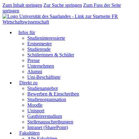
Zum Inhalt springen
Zur Suche springen
Zum Fuss der Seite
springen
FR
Wirtschaftswissenschaft
Infos für
Studieninteressierte
Erstsemester
Studierende
Schülerinnen & Schüler
Presse
Unternehmen
Alumni
Uni-Beschäftigte
Direkt zu
Studienangebot
Bewerben & Einschreiben
Studienorganisation
Moodle
Unisport
Gasthörerstudium
Stellenausschreibungen
Intranet (SharePoint)
Fakultäten
Alle Fakultäten