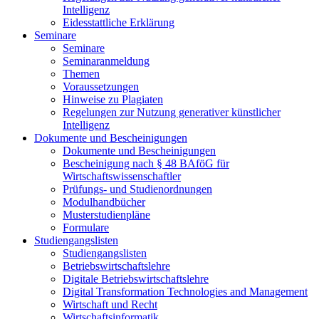
Intelligenz
Eidesstattliche Erklärung
Seminare
Seminare
Seminaranmeldung
Themen
Voraussetzungen
Hinweise zu Plagiaten
Regelungen zur Nutzung generativer künstlicher
Intelligenz
Dokumente und Bescheinigungen
Dokumente und Bescheinigungen
Bescheinigung nach § 48 BAföG für
Wirtschaftswissenschaftler
Prüfungs- und Studienordnungen
Modulhandbücher
Musterstudienpläne
Formulare
Studiengangslisten
Studiengangslisten
Betriebswirtschaftslehre
Digitale Betriebswirtschaftslehre
Digital Transformation Technologies and Management
Wirtschaft und Recht
Wirtschaftsinformatik