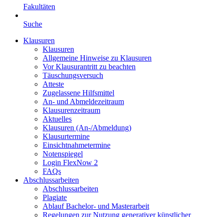
Fakultäten
Suche
Klausuren
Klausuren
Allgemeine Hinweise zu Klausuren
Vor Klausurantritt zu beachten
Täuschungsversuch
Atteste
Zugelassene Hilfsmittel
An- und Abmeldezeitraum
Klausurenzeitraum
Aktuelles
Klausuren (An-/Abmeldung)
Klausurtermine
Einsichtnahmetermine
Notenspiegel
Login FlexNow 2
FAQs
Abschlussarbeiten
Abschlussarbeiten
Plagiate
Ablauf Bachelor- und Masterarbeit
Regelungen zur Nutzung generativer künstlicher