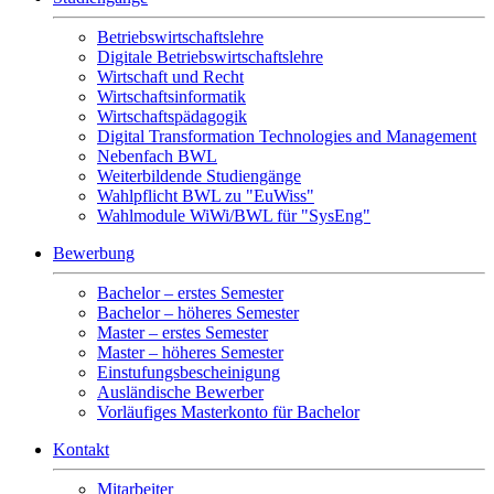
Betriebswirtschaftslehre
Digitale Betriebswirtschaftslehre
Wirtschaft und Recht
Wirtschaftsinformatik
Wirtschaftspädagogik
Digital Transformation Technologies and Management
Nebenfach BWL
Weiterbildende Studiengänge
Wahlpflicht BWL zu "EuWiss"
Wahlmodule WiWi/BWL für "SysEng"
Bewerbung
Bachelor – erstes Semester
Bachelor – höheres Semester
Master – erstes Semester
Master – höheres Semester
Einstufungsbescheinigung
Ausländische Bewerber
Vorläufiges Masterkonto für Bachelor
Kontakt
Mitarbeiter