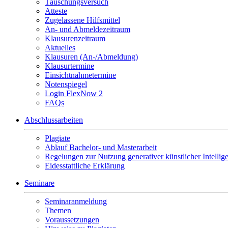
Täuschungsversuch
Atteste
Zugelassene Hilfsmittel
An- und Abmeldezeitraum
Klausurenzeitraum
Aktuelles
Klausuren (An-/Abmeldung)
Klausurtermine
Einsichtnahmetermine
Notenspiegel
Login FlexNow 2
FAQs
Abschlussarbeiten
Plagiate
Ablauf Bachelor- und Masterarbeit
Regelungen zur Nutzung generativer künstlicher Intellig
Eidesstattliche Erklärung
Seminare
Seminaranmeldung
Themen
Voraussetzungen