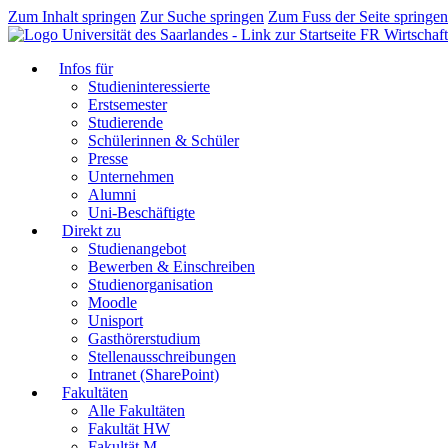
Zum Inhalt springen
Zur Suche springen
Zum Fuss der Seite springen
FR Wirtschaft
Infos für
Studieninteressierte
Erstsemester
Studierende
Schülerinnen & Schüler
Presse
Unternehmen
Alumni
Uni-Beschäftigte
Direkt zu
Studienangebot
Bewerben & Einschreiben
Studienorganisation
Moodle
Unisport
Gasthörerstudium
Stellenausschreibungen
Intranet (SharePoint)
Fakultäten
Alle Fakultäten
Fakultät HW
Fakultät M