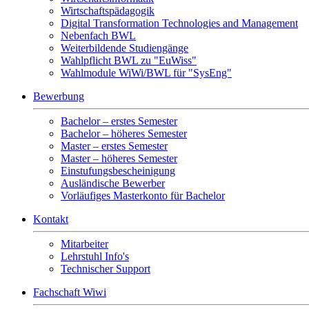
Wirtschaftspädagogik
Digital Transformation Technologies and Management
Nebenfach BWL
Weiterbildende Studiengänge
Wahlpflicht BWL zu "EuWiss"
Wahlmodule WiWi/BWL für "SysEng"
Bewerbung
Bachelor – erstes Semester
Bachelor – höheres Semester
Master – erstes Semester
Master – höheres Semester
Einstufungsbescheinigung
Ausländische Bewerber
Vorläufiges Masterkonto für Bachelor
Kontakt
Mitarbeiter
Lehrstuhl Info's
Technischer Support
Fachschaft Wiwi