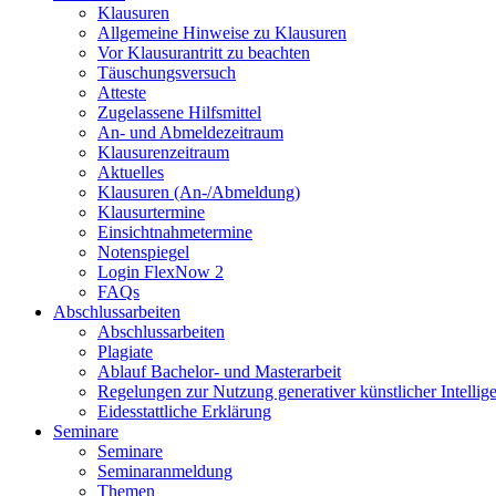
Klausuren
Allgemeine Hinweise zu Klausuren
Vor Klausurantritt zu beachten
Täuschungsversuch
Atteste
Zugelassene Hilfsmittel
An- und Abmeldezeitraum
Klausurenzeitraum
Aktuelles
Klausuren (An-/Abmeldung)
Klausurtermine
Einsichtnahmetermine
Notenspiegel
Login FlexNow 2
FAQs
Abschlussarbeiten
Abschlussarbeiten
Plagiate
Ablauf Bachelor- und Masterarbeit
Regelungen zur Nutzung generativer künstlicher Intellig
Eidesstattliche Erklärung
Seminare
Seminare
Seminaranmeldung
Themen