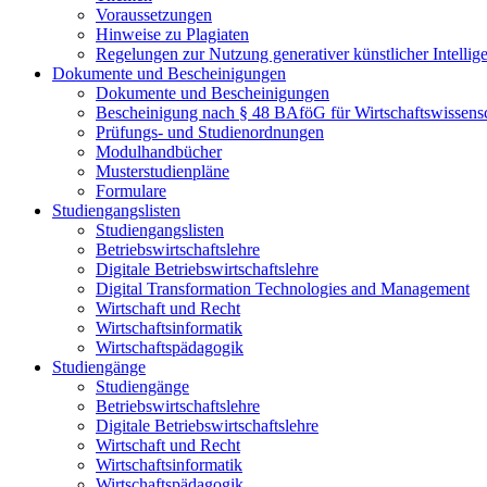
Voraussetzungen
Hinweise zu Plagiaten
Regelungen zur Nutzung generativer künstlicher Intellig
Dokumente und Bescheinigungen
Dokumente und Bescheinigungen
Bescheinigung nach § 48 BAföG für Wirtschaftswissensc
Prüfungs- und Studienordnungen
Modulhandbücher
Musterstudienpläne
Formulare
Studiengangslisten
Studiengangslisten
Betriebswirtschaftslehre
Digitale Betriebswirtschaftslehre
Digital Transformation Technologies and Management
Wirtschaft und Recht
Wirtschaftsinformatik
Wirtschaftspädagogik
Studiengänge
Studiengänge
Betriebswirtschaftslehre
Digitale Betriebswirtschaftslehre
Wirtschaft und Recht
Wirtschaftsinformatik
Wirtschaftspädagogik