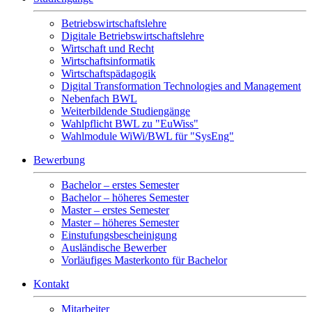
Betriebswirtschaftslehre
Digitale Betriebswirtschaftslehre
Wirtschaft und Recht
Wirtschaftsinformatik
Wirtschaftspädagogik
Digital Transformation Technologies and Management
Nebenfach BWL
Weiterbildende Studiengänge
Wahlpflicht BWL zu "EuWiss"
Wahlmodule WiWi/BWL für "SysEng"
Bewerbung
Bachelor – erstes Semester
Bachelor – höheres Semester
Master – erstes Semester
Master – höheres Semester
Einstufungsbescheinigung
Ausländische Bewerber
Vorläufiges Masterkonto für Bachelor
Kontakt
Mitarbeiter