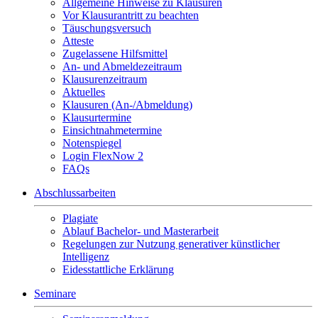
Allgemeine Hinweise zu Klausuren
Vor Klausurantritt zu beachten
Täuschungsversuch
Atteste
Zugelassene Hilfsmittel
An- und Abmeldezeitraum
Klausurenzeitraum
Aktuelles
Klausuren (An-/Abmeldung)
Klausurtermine
Einsichtnahmetermine
Notenspiegel
Login FlexNow 2
FAQs
Abschlussarbeiten
Plagiate
Ablauf Bachelor- und Masterarbeit
Regelungen zur Nutzung generativer künstlicher
Intelligenz
Eidesstattliche Erklärung
Seminare