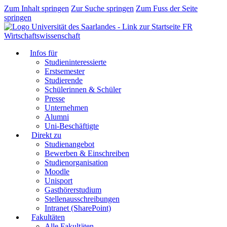
Zum Inhalt springen
Zur Suche springen
Zum Fuss der Seite
springen
FR
Wirtschaftswissenschaft
Infos für
Studieninteressierte
Erstsemester
Studierende
Schülerinnen & Schüler
Presse
Unternehmen
Alumni
Uni-Beschäftigte
Direkt zu
Studienangebot
Bewerben & Einschreiben
Studienorganisation
Moodle
Unisport
Gasthörerstudium
Stellenausschreibungen
Intranet (SharePoint)
Fakultäten
Alle Fakultäten