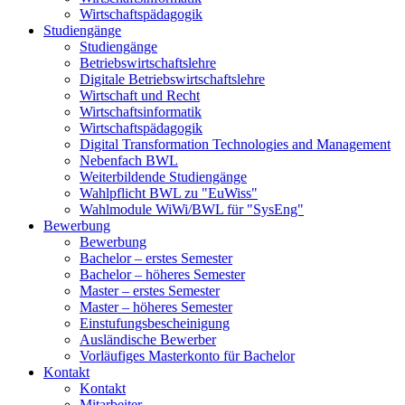
Wirtschaftspädagogik
Studiengänge
Studiengänge
Betriebswirtschaftslehre
Digitale Betriebswirtschaftslehre
Wirtschaft und Recht
Wirtschaftsinformatik
Wirtschaftspädagogik
Digital Transformation Technologies and Management
Nebenfach BWL
Weiterbildende Studiengänge
Wahlpflicht BWL zu "EuWiss"
Wahlmodule WiWi/BWL für "SysEng"
Bewerbung
Bewerbung
Bachelor – erstes Semester
Bachelor – höheres Semester
Master – erstes Semester
Master – höheres Semester
Einstufungsbescheinigung
Ausländische Bewerber
Vorläufiges Masterkonto für Bachelor
Kontakt
Kontakt
Mitarbeiter