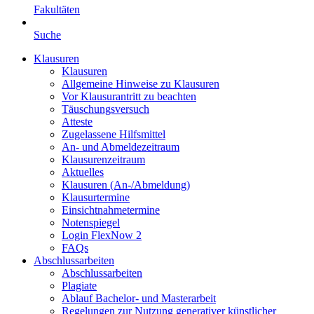
Fakultäten
Suche
Klausuren
Klausuren
Allgemeine Hinweise zu Klausuren
Vor Klausurantritt zu beachten
Täuschungsversuch
Atteste
Zugelassene Hilfsmittel
An- und Abmeldezeitraum
Klausurenzeitraum
Aktuelles
Klausuren (An-/Abmeldung)
Klausurtermine
Einsichtnahmetermine
Notenspiegel
Login FlexNow 2
FAQs
Abschlussarbeiten
Abschlussarbeiten
Plagiate
Ablauf Bachelor- und Masterarbeit
Regelungen zur Nutzung generativer künstlicher