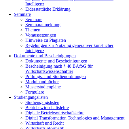
Intelligenz
Eidesstattliche Erklärung
Seminare
Seminare
Seminaranmeldung
Themen
Voraussetzungen
Hinweise zu Plagiaten
Regelungen zur Nutzung generativer künstlicher
Intelligenz
Dokumente und Bescheinigungen
Dokumente und Bescheinigungen
Bescheinigung nach § 48 BAföG für
Wirtschaftswissenschaftler
Prüfungs- und Studienordnungen
Modulhandbücher
Musterstudienpläne
Formulare
Studiengangslisten
Studiengangslisten
Betriebswirtschaftslehre
Digitale Betriebswirtschaftslehre
Digital Transformation Technologies and Management
Wirtschaft und Recht
Wirtschaftsinformatik