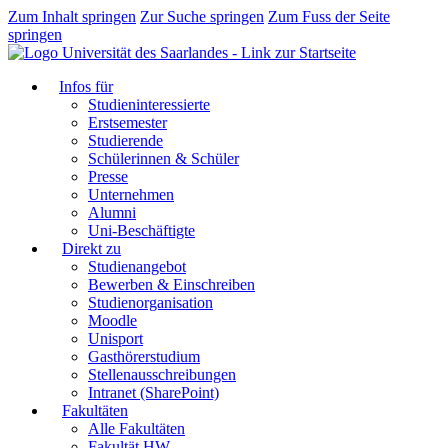
Zum Inhalt springen
Zur Suche springen
Zum Fuss der Seite
springen
Infos für
Studieninteressierte
Erstsemester
Studierende
Schülerinnen & Schüler
Presse
Unternehmen
Alumni
Uni-Beschäftigte
Direkt zu
Studienangebot
Bewerben & Einschreiben
Studienorganisation
Moodle
Unisport
Gasthörerstudium
Stellenausschreibungen
Intranet (SharePoint)
Fakultäten
Alle Fakultäten
Fakultät HW