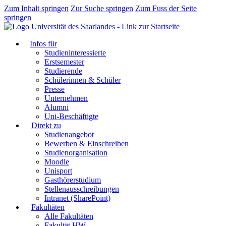
Zum Inhalt springen
Zur Suche springen
Zum Fuss der Seite
springen
Infos für
Studieninteressierte
Erstsemester
Studierende
Schülerinnen & Schüler
Presse
Unternehmen
Alumni
Uni-Beschäftigte
Direkt zu
Studienangebot
Bewerben & Einschreiben
Studienorganisation
Moodle
Unisport
Gasthörerstudium
Stellenausschreibungen
Intranet (SharePoint)
Fakultäten
Alle Fakultäten
Fakultät HW