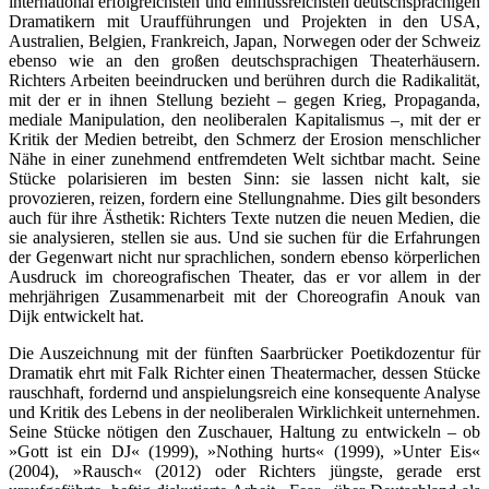
international erfolgreichsten und einflussreichsten deutschsprachigen
Dramatikern mit Uraufführungen und Projekten in den USA,
Australien, Belgien, Frankreich, Japan, Norwegen oder der Schweiz
ebenso wie an den großen deutschsprachigen Theaterhäusern.
Richters Arbeiten beeindrucken und berühren durch die Radikalität,
mit der er in ihnen Stellung bezieht – gegen Krieg, Propaganda,
mediale Manipulation, den neoliberalen Kapitalismus –, mit der er
Kritik der Medien betreibt, den Schmerz der Erosion menschlicher
Nähe in einer zunehmend entfremdeten Welt sichtbar macht. Seine
Stücke polarisieren im besten Sinn: sie lassen nicht kalt, sie
provozieren, reizen, fordern eine Stellungnahme. Dies gilt besonders
auch für ihre Ästhetik: Richters Texte nutzen die neuen Medien, die
sie analysieren, stellen sie aus. Und sie suchen für die Erfahrungen
der Gegenwart nicht nur sprachlichen, sondern ebenso körperlichen
Ausdruck im choreografischen Theater, das er vor allem in der
mehrjährigen Zusammenarbeit mit der Choreografin Anouk van
Dijk entwickelt hat.
Die Auszeichnung mit der fünften Saarbrücker Poetikdozentur für
Dramatik ehrt mit Falk Richter einen Theatermacher, dessen Stücke
rauschhaft, fordernd und anspielungsreich eine konsequente Analyse
und Kritik des Lebens in der neoliberalen Wirklichkeit unternehmen.
Seine Stücke nötigen den Zuschauer, Haltung zu entwickeln – ob
»Gott ist ein DJ« (1999), »Nothing hurts« (1999), »Unter Eis«
(2004), »Rausch« (2012) oder Richters jüngste, gerade erst