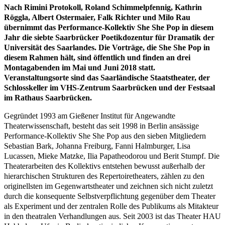
Nach Rimini Protokoll, Roland Schimmelpfennig, Kathrin
Röggla, Albert Ostermaier, Falk Richter und Milo Rau
übernimmt das Performance-Kollektiv She She Pop in diesem
Jahr die siebte Saarbrücker Poetikdozentur für Dramatik der
Universität des Saarlandes. Die Vorträge, die She She Pop in
diesem Rahmen hält, sind öffentlich und finden an drei
Montagabenden im Mai und Juni 2018 statt.
Veranstaltungsorte sind das Saarländische Staatstheater, der
Schlosskeller im VHS-Zentrum Saarbrücken und der Festsaal
im Rathaus Saarbrücken.
Gegründet 1993 am Gießener Institut für Angewandte
Theaterwissenschaft, besteht das seit 1998 in Berlin ansässige
Performance-Kollektiv She She Pop aus den sieben Mitgliedern
Sebastian Bark, Johanna Freiburg, Fanni Halmburger, Lisa
Lucassen, Mieke Matzke, Ilia Papatheodorou und Berit Stumpf. Die
Theaterarbeiten des Kollektivs entstehen bewusst außerhalb der
hierarchischen Strukturen des Repertoiretheaters, zählen zu den
originellsten im Gegenwartstheater und zeichnen sich nicht zuletzt
durch die konsequente Selbstverpflichtung gegenüber dem Theater
als Experiment und der zentralen Rolle des Publikums als Mitakteur
in den theatralen Verhandlungen aus. Seit 2003 ist das Theater HAU