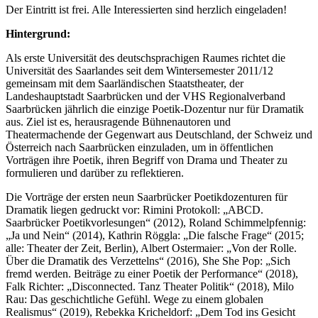
Der Eintritt ist frei. Alle Interessierten sind herzlich eingeladen!
Hintergrund:
Als erste Universität des deutschsprachigen Raumes richtet die
Universität des Saarlandes seit dem Wintersemester 2011/12
gemeinsam mit dem Saarländischen Staatstheater, der
Landeshauptstadt Saarbrücken und der VHS Regionalverband
Saarbrücken jährlich die einzige Poetik-Dozentur nur für Dramatik
aus. Ziel ist es, herausragende Bühnenautoren und
Theatermachende der Gegenwart aus Deutschland, der Schweiz und
Österreich nach Saarbrücken einzuladen, um in öffentlichen
Vorträgen ihre Poetik, ihren Begriff von Drama und Theater zu
formulieren und darüber zu reflektieren.
Die Vorträge der ersten neun Saarbrücker Poetikdozenturen für
Dramatik liegen gedruckt vor: Rimini Protokoll: „ABCD.
Saarbrücker Poetikvorlesungen“ (2012), Roland Schimmelpfennig:
„Ja und Nein“ (2014), Kathrin Röggla: „Die falsche Frage“ (2015;
alle: Theater der Zeit, Berlin), Albert Ostermaier: „Von der Rolle.
Über die Dramatik des Verzettelns“ (2016), She She Pop: „Sich
fremd werden. Beiträge zu einer Poetik der Performance“ (2018),
Falk Richter: „Disconnected. Tanz Theater Politik“ (2018), Milo
Rau: Das geschichtliche Gefühl. Wege zu einem globalen
Realismus“ (2019), Rebekka Kricheldorf: „Dem Tod ins Gesicht