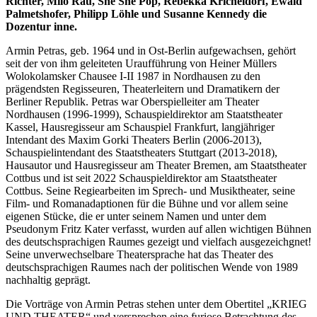
Richter, Milo Rau, She She Pop, Rebekka Kricheldorf, Ewald
Palmetshofer, Philipp Löhle und Susanne Kennedy die
Dozentur inne.
Armin Petras, geb. 1964 und in Ost-Berlin aufgewachsen, gehört
seit der von ihm geleiteten Uraufführung von Heiner Müllers
Wolokolamsker Chausee I-II 1987 in Nordhausen zu den
prägendsten Regisseuren, Theaterleitern und Dramatikern der
Berliner Republik. Petras war Oberspielleiter am Theater
Nordhausen (1996-1999), Schauspieldirektor am Staatstheater
Kassel, Hausregisseur am Schauspiel Frankfurt, langjähriger
Intendant des Maxim Gorki Theaters Berlin (2006-2013),
Schauspielintendant des Staatstheaters Stuttgart (2013-2018),
Hausautor und Hausregisseur am Theater Bremen, am Staatstheater
Cottbus und ist seit 2022 Schauspieldirektor am Staatstheater
Cottbus. Seine Regiearbeiten im Sprech- und Musiktheater, seine
Film- und Romanadaptionen für die Bühne und vor allem seine
eigenen Stücke, die er unter seinem Namen und unter dem
Pseudonym Fritz Kater verfasst, wurden auf allen wichtigen Bühnen
des deutschsprachigen Raumes gezeigt und vielfach ausgezeichgnet!
Seine unverwechselbare Theatersprache hat das Theater des
deutschsprachigen Raumes nach der politischen Wende von 1989
nachhaltig geprägt.
Die Vorträge von Armin Petras stehen unter dem Obertitel „KRIEG
UND THEATER“ und versprechen eine furiose Betrachtung des