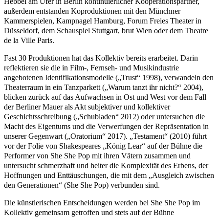
Hebbel am Ufer in Berlin kontinuierlicher Kooperationspartner,
außerdem entstanden Koproduktionen mit den Münchner
Kammerspielen, Kampnagel Hamburg, Forum Freies Theater in
Düsseldorf, dem Schauspiel Stuttgart, brut Wien oder dem Theatre
de la Ville Paris.
Fast 30 Produktionen hat das Kollektiv bereits erarbeitet. Darin
reflektieren sie die in Film-, Fernseh- und Musikindustrie
angebotenen Identifikationsmodelle („Trust“ 1998), verwandeln den
Theaterraum in ein Tanzparkett („Warum tanzt ihr nicht?“ 2004),
blicken zurück auf das Aufwachsen in Ost und West vor dem Fall
der Berliner Mauer als Akt subjektiver und kollektiver
Geschichtsschreibung („Schubladen“ 2012) oder untersuchen die
Macht des Eigentums und die Verwerfungen der Repräsentation in
unserer Gegenwart („Oratorium“ 2017).
„Testament“ (2010) führt
vor der Folie von Shakespeares „König Lear“ auf der Bühne die
Performer von She She Pop mit ihren Vätern zusammen und
untersucht schmerzhaft und heiter die Komplexität des Erbens, der
Hoffnungen und Enttäuschungen, die mit dem „Ausgleich zwischen
den Generationen“ (She She Pop) verbunden sind.
Die künstlerischen Entscheidungen werden bei She She Pop im
Kollektiv gemeinsam getroffen und stets auf der Bühne