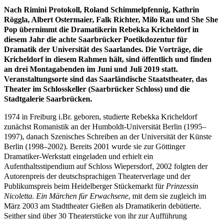
Nach Rimini Protokoll, Roland Schimmelpfennig, Kathrin
Röggla, Albert Ostermaier, Falk Richter, Milo Rau und She She
Pop übernimmt die Dramatikerin Rebekka Kricheldorf in
diesem Jahr die achte Saarbrücker Poetikdozentur für
Dramatik der Universität des Saarlandes. Die Vorträge, die
Kricheldorf in diesem Rahmen hält, sind öffentlich und finden
an drei Montagabenden im Juni und Juli 2019 statt.
Veranstaltungsorte sind das Saarländische Staatstheater, das
Theater im Schlosskeller (Saarbrücker Schloss) und die
Stadtgalerie Saarbrücken.
1974 in Freiburg i.Br. geboren, studierte Rebekka Kricheldorf
zunächst Romanistik an der
Humboldt-Universität Berlin (1995–
1997), danach Szenisches Schreiben an der Universität der Künste
Berlin (1998–2002). Bereits 2001 wurde sie zur Göttinger
Dramatiker-Werkstatt eingeladen und erhielt ein
Aufenthaltsstipendium auf Schloss Wiepersdorf, 2002 folgten der
Autorenpreis der deutschsprachigen Theaterverlage und der
Publikumspreis beim Heidelberger Stückemarkt für
Prinzessin
Nicoletta. Ein Märchen für Erwachsene
, mit dem sie zugleich im
März 2003 am Stadttheater Gießen als Dramatikerin debütierte.
Seither sind über 30 Theaterstücke von ihr zur Aufführung