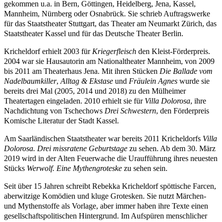
gekommen u.a. in Bern, Göttingen, Heidelberg, Jena, Kassel,
Mannheim, Nürnberg oder Osnabrück. Sie schrieb Auftragswerke
für das Staatstheater Stuttgart, das Theater am Neumarkt Zürich, das
Staatstheater Kassel und für das Deutsche Theater Berlin.
Kricheldorf erhielt 2003 für
Kriegerfleisch
den Kleist-Förderpreis.
2004 war sie Hausautorin am Nationaltheater Mannheim, von 2009
bis 2011 am Theaterhaus Jena. Mit ihren Stücken
Die Ballade vom
Nadelbaumkiller
,
Alltag & Ekstase
und
Fräulein Agnes
wurde sie
bereits drei Mal (2005, 2014 und 2018) zu den Mülheimer
Theatertagen eingeladen. 2010 erhielt sie für
Villa Dolorosa
, ihre
Nachdichtung von
Tschechows
Drei Schwestern
, den Förderpreis
Komische Literatur der Stadt Kassel.
Am Saarländischen Staatstheater war bereits 2011 Kricheldorfs
Villa
Dolorosa. Drei missratene Geburtstage
zu sehen. Ab dem 30. März
2019 wird in der Alten Feuerwache die Uraufführung ihres neuesten
Stücks
Werwolf. Eine Mythengroteske
zu sehen sein.
Seit über 15 Jahren schreibt Rebekka Kricheldorf spöttische Farcen,
aberwitzige Komödien und kluge Grotesken. Sie nutzt Märchen-
und Mythenstoffe als Vorlage, aber immer haben ihre Texte einen
gesellschaftspolitischen Hintergrund. Im Aufspüren menschlicher