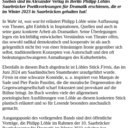
Soeben sind im Alexander Verlag in Berlin Philipp Löhles
Saarbrücker Poetikvorlesungen für Dramatik erschienen, die er
im Winter 2023 in Saarbrücken gehalten hat!
In
Wahr ist, was war/ist
erläutert Philipp Löhle seine Auffassung
von Theater, gibt Einblick in Inspirationen, Quellen und auch in
seine ganz konkrete Arbeit als Dramatiker. Seine Überlegungen
legen ein leichtfüßig entwickeltes Verständnis von Theater offen,
das sowohl radikal demokratisch und kooperativ ist als auch
gelegentlich nicht frei von einer feinsinnigen Ironie gegenüber sich
selbst, traditionelleren Konzepten von Autorschaft und den oft
bedeutungsschwangeren Anmaßungen des Kulturbetriebs.
Ebenfalls in diesem Buch abgedruckt ist Löhles Stück
Firnis
, das im
Juni 2024 am Saarländischen Staatstheater uraufgeführt wurde.
Firnis
ist eine schwarze Komödie, u. a. inspiriert von Marquis de
Sade und Pier Paolo Pasolini, die die moralische Degeneration der
Gegenwartsgesellschaft scharf fokussiert und provokant auf die
Bühne bringt. Im Buch werden viele der allgemeinen
poetologischen Ausführungen von Löhle an diesem konkreten Stück
plastisch erläutert und so für Lesende besonders anschaulich
gemacht.
Ausgangspunkt des vorliegenden Bands sind drei öffentliche
Vorträge, die Philipp Löhle im Rahmen der 10. Saarbrücker