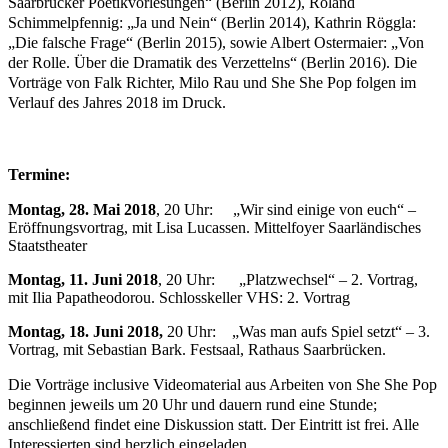
Saarbrücker Poetikvorlesungen“ (Berlin 2012), Roland
Schimmelpfennig: „Ja und Nein“ (Berlin 2014), Kathrin Röggla:
„Die falsche Frage“ (Berlin 2015), sowie Albert Ostermaier: „Von
der Rolle. Über die Dramatik des Verzettelns“ (Berlin 2016). Die
Vorträge von Falk Richter, Milo Rau und She She Pop folgen im
Verlauf des Jahres 2018 im Druck.
Termine:
Montag, 28. Mai 2018
, 20 Uhr:
„Wir sind einige von euch“ –
Eröffnungsvortrag, mit Lisa Lucassen. Mittelfoyer Saarländisches
Staatstheater
Montag, 11. Juni 2018
, 20 Uhr:
„Platzwechsel“ – 2. Vortrag,
mit Ilia Papatheodorou. Schlosskeller VHS: 2. Vortrag
Montag, 18. Juni 2018,
20 Uhr:
„Was man aufs Spiel setzt“ – 3.
Vortrag, mit Sebastian Bark. Festsaal, Rathaus Saarbrücken.
Die Vorträge inclusive Videomaterial aus Arbeiten von She She Pop
beginnen jeweils um 20 Uhr und dauern rund eine Stunde;
anschließend findet eine Diskussion statt. Der Eintritt ist frei. Alle
Interessierten sind herzlich eingeladen.