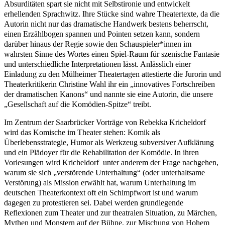
Absurditäten spart sie nicht mit Selbstironie und entwickelt
erhellenden Sprachwitz. Ihre Stücke sind wahre Theatertexte, da die
Autorin nicht nur das dramatische Handwerk bestens beherrscht,
einen Erzählbogen spannen und Pointen setzen kann, sondern
darüber hinaus der Regie sowie den Schauspieler*innen im
wahrsten Sinne des Wortes einen Spiel-Raum für szenische Fantasie
und unterschiedliche Interpretationen lässt. Anlässlich einer
Einladung zu den Mülheimer Theatertagen attestierte die Jurorin und
Theaterkritikerin Christine Wahl ihr ein „innovatives Fortschreiben
der dramatischen Kanons“ und nannte sie eine Autorin, die unsere
„Gesellschaft auf die Komödien-Spitze“ treibt.
Im Zentrum der Saarbrücker Vorträge von Rebekka Kricheldorf
wird das Komische im Theater stehen: Komik als
Überlebensstrategie, Humor als Werkzeug subversiver Aufklärung
und ein Plädoyer für die Rehabilitation der
Komödie. In ihren
Vorlesungen wird Kricheldorf
unter anderem der Frage nachgehen,
warum sie sich „
verstörende Unterhaltung“ (oder unterhaltsame
Verstörung) als Mission erwählt hat, warum Unterhaltung im
deutschen Theaterkontext oft ein Schimpfwort ist und warum
dagegen zu protestieren sei. Dabei
werden grundlegende
Reflexionen zum Theater und zur theatralen Situation, zu Märchen,
Mythen und Monstern auf der Bühne, zur Mischung von Hohem