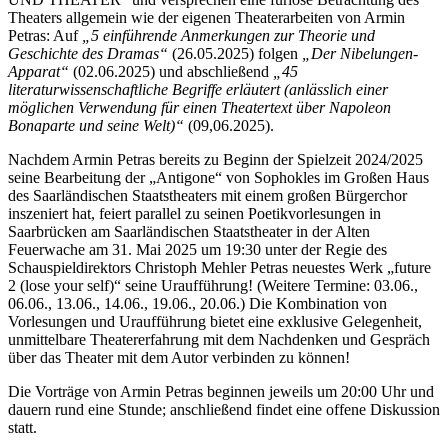
Theaters allgemein wie der eigenen Theaterarbeiten von Armin
Petras: Auf
„5 einführende Anmerkungen zur Theorie und
Geschichte des Dramas“
(26.05.2025) folgen
„Der Nibelungen-
Apparat“
(02.06.2025) und abschließend
„45
literaturwissenschaftliche Begriffe erläutert (anlässlich einer
möglichen Verwendung für einen Theatertext über Napoleon
Bonaparte und seine Welt)“
(09,06.2025).
Nachdem Armin Petras bereits zu Beginn der Spielzeit 2024/2025
seine Bearbeitung der „Antigone“ von Sophokles im Großen Haus
des Saarländischen Staatstheaters mit einem großen Bürgerchor
inszeniert hat, feiert parallel zu seinen Poetikvorlesungen in
Saarbrücken am Saarländischen Staatstheater in der Alten
Feuerwache am 31. Mai 2025 um 19:30 unter der Regie des
Schauspieldirektors Christoph Mehler Petras neuestes Werk „future
2 (lose your self)“ seine Uraufführung! (Weitere Termine: 03.06.,
06.06., 13.06., 14.06., 19.06., 20.06.) Die Kombination von
Vorlesungen und Uraufführung bietet eine exklusive Gelegenheit,
unmittelbare Theatererfahrung mit dem Nachdenken und Gespräch
über das Theater mit dem Autor verbinden zu können!
Die Vorträge von Armin Petras beginnen jeweils um 20:00 Uhr und
dauern rund eine Stunde; anschließend findet eine offene Diskussion
statt.