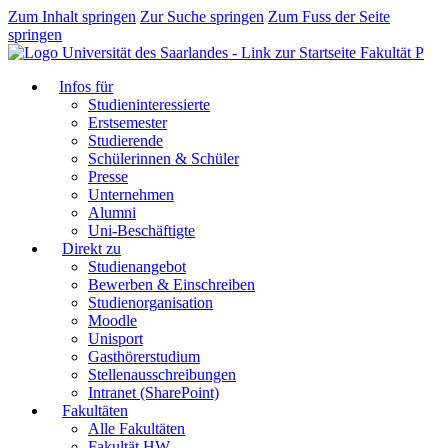
Zum Inhalt springen
Zur Suche springen
Zum Fuss der Seite
springen
Fakultät P
Infos für
Studieninteressierte
Erstsemester
Studierende
Schülerinnen & Schüler
Presse
Unternehmen
Alumni
Uni-Beschäftigte
Direkt zu
Studienangebot
Bewerben & Einschreiben
Studienorganisation
Moodle
Unisport
Gasthörerstudium
Stellenausschreibungen
Intranet (SharePoint)
Fakultäten
Alle Fakultäten
Fakultät HW