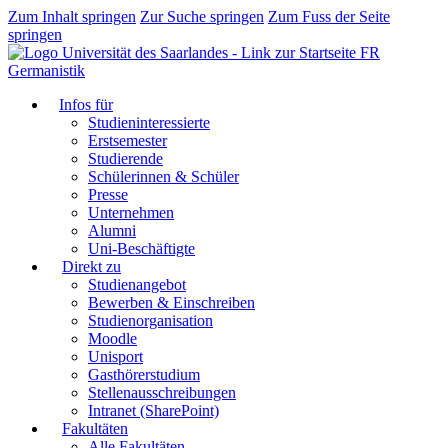
Zum Inhalt springen
Zur Suche springen
Zum Fuss der Seite
springen
FR
Germanistik
Infos für
Studieninteressierte
Erstsemester
Studierende
Schülerinnen & Schüler
Presse
Unternehmen
Alumni
Uni-Beschäftigte
Direkt zu
Studienangebot
Bewerben & Einschreiben
Studienorganisation
Moodle
Unisport
Gasthörerstudium
Stellenausschreibungen
Intranet (SharePoint)
Fakultäten
Alle Fakultäten