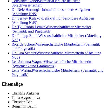
Constanze Göbel
Sekretariat Neuere deutsche
Sprachwissenschaft
Dr. Nele Hartung
Lehrkraft für besondere Aufgaben
(Abteilung NdS)
Dr. Sergey Kulakov
Lehrkraft für besondere Aufgaben
(Abteilung NdS)
Dr. Tyll Robin Lemke
Wissenschaftlicher Mitarbeiter
(Semantik und Pragmatik)
Dr. Philipp Rauth
Wissenschaftlicher Mitarbeiter (Abteilung
NdS)
Ricarda Scherer
Wissenschaftliche Mitarbeiterin (Semantik
und Pragmatik)
Dr. Lisa Schäfer
Wissenschaftliche Mitarbeiterin (Abteilung
NdS)
Lea Johanna Wagner
Wissenschaftliche Mitarbeiterin
(Systematik und Grammatik)
Lena Wieland
Wissenschaftliche Mitarbeiterin (Semantik und
Pragmatik)
Ehemalige
Christine Ankener
Tania Avgustinova
Christian Bär
Benjamin Baum