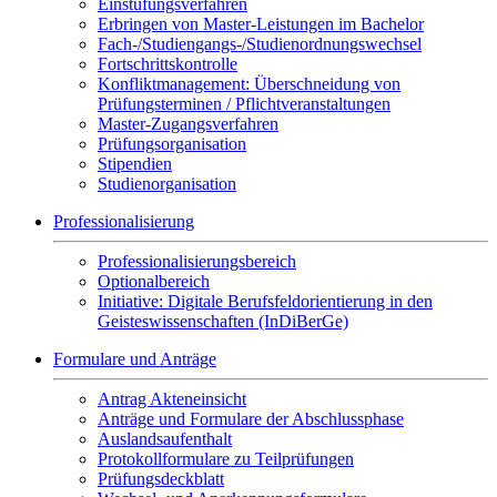
Einstufungsverfahren
Erbringen von Master-Leistungen im Bachelor
Fach-/Studiengangs-/Studienordnungswechsel
Fortschrittskontrolle
Konfliktmanagement: Überschneidung von
Prüfungsterminen / Pflichtveranstaltungen
Master-Zugangsverfahren
Prüfungsorganisation
Stipendien
Studienorganisation
Professionalisierung
Professionalisierungsbereich
Optionalbereich
Initiative: Digitale Berufsfeldorientierung in den
Geisteswissenschaften (InDiBerGe)
Formulare und Anträge
Antrag Akteneinsicht
Anträge und Formulare der Abschlussphase
Auslandsaufenthalt
Protokollformulare zu Teilprüfungen
Prüfungsdeckblatt