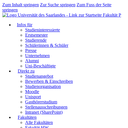
Zum Inhalt springen
Zur Suche springen
Zum Fuss der Seite
springen
Fakultät P
Infos für
Studieninteressierte
Erstsemester
Studierende
Schülerinnen & Schüler
Presse
Unternehmen
Alumni
Uni-Beschäftigte
Direkt zu
Studienangebot
Bewerben & Einschreiben
Studienorganisation
Moodle
Unisport
Gasthörerstudium
Stellenausschreibungen
Intranet (SharePoint)
Fakultäten
Alle Fakultäten
Fakultät HW