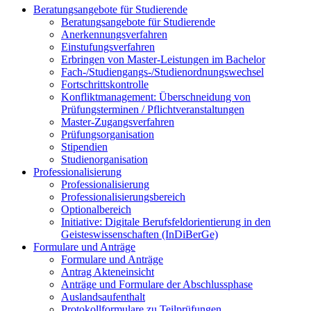
Beratungsangebote für Studierende
Beratungsangebote für Studierende
Anerkennungsverfahren
Einstufungsverfahren
Erbringen von Master-Leistungen im Bachelor
Fach-/Studiengangs-/Studienordnungswechsel
Fortschrittskontrolle
Konfliktmanagement: Überschneidung von
Prüfungsterminen / Pflichtveranstaltungen
Master-Zugangsverfahren
Prüfungsorganisation
Stipendien
Studienorganisation
Professionalisierung
Professionalisierung
Professionalisierungsbereich
Optionalbereich
Initiative: Digitale Berufsfeldorientierung in den
Geisteswissenschaften (InDiBerGe)
Formulare und Anträge
Formulare und Anträge
Antrag Akteneinsicht
Anträge und Formulare der Abschlussphase
Auslandsaufenthalt
Protokollformulare zu Teilprüfungen