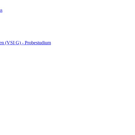
ss
ten (VSI G) - Probestudium