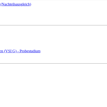
(Nachteilsausgleich)
ten (VSI G) - Probestudium