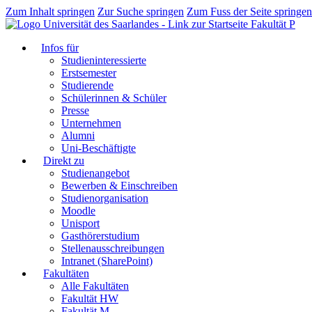
Zum Inhalt springen
Zur Suche springen
Zum Fuss der Seite springen
Fakultät P
Infos für
Studieninteressierte
Erstsemester
Studierende
Schülerinnen & Schüler
Presse
Unternehmen
Alumni
Uni-Beschäftigte
Direkt zu
Studienangebot
Bewerben & Einschreiben
Studienorganisation
Moodle
Unisport
Gasthörerstudium
Stellenausschreibungen
Intranet (SharePoint)
Fakultäten
Alle Fakultäten
Fakultät HW
Fakultät M