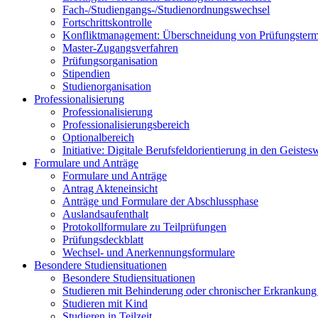
Fach-/Studiengangs-/Studienordnungswechsel
Fortschrittskontrolle
Konfliktmanagement: Überschneidung von Prüfungstermin
Master-Zugangsverfahren
Prüfungsorganisation
Stipendien
Studienorganisation
Professionalisierung
Professionalisierung
Professionalisierungsbereich
Optionalbereich
Initiative: Digitale Berufsfeldorientierung in den Geist
Formulare und Anträge
Formulare und Anträge
Antrag Akteneinsicht
Anträge und Formulare der Abschlussphase
Auslandsaufenthalt
Protokollformulare zu Teilprüfungen
Prüfungsdeckblatt
Wechsel- und Anerkennungsformulare
Besondere Studiensituationen
Besondere Studiensituationen
Studieren mit Behinderung oder chronischer Erkrankung 
Studieren mit Kind
Studieren in Teilzeit