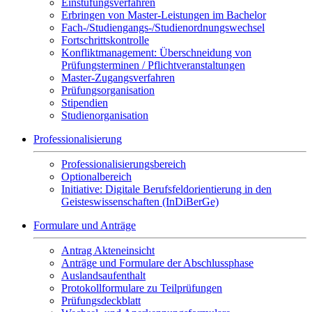
Einstufungsverfahren
Erbringen von Master-Leistungen im Bachelor
Fach-/Studiengangs-/Studienordnungswechsel
Fortschrittskontrolle
Konfliktmanagement: Überschneidung von
Prüfungsterminen / Pflichtveranstaltungen
Master-Zugangsverfahren
Prüfungsorganisation
Stipendien
Studienorganisation
Professionalisierung
Professionalisierungsbereich
Optionalbereich
Initiative: Digitale Berufsfeldorientierung in den
Geisteswissenschaften (InDiBerGe)
Formulare und Anträge
Antrag Akteneinsicht
Anträge und Formulare der Abschlussphase
Auslandsaufenthalt
Protokollformulare zu Teilprüfungen
Prüfungsdeckblatt