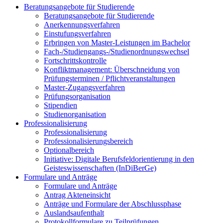
Beratungsangebote für Studierende
Beratungsangebote für Studierende
Anerkennungsverfahren
Einstufungsverfahren
Erbringen von Master-Leistungen im Bachelor
Fach-/Studiengangs-/Studienordnungswechsel
Fortschrittskontrolle
Konfliktmanagement: Überschneidung von
Prüfungsterminen / Pflichtveranstaltungen
Master-Zugangsverfahren
Prüfungsorganisation
Stipendien
Studienorganisation
Professionalisierung
Professionalisierung
Professionalisierungsbereich
Optionalbereich
Initiative: Digitale Berufsfeldorientierung in den
Geisteswissenschaften (InDiBerGe)
Formulare und Anträge
Formulare und Anträge
Antrag Akteneinsicht
Anträge und Formulare der Abschlussphase
Auslandsaufenthalt
Protokollformulare zu Teilprüfungen