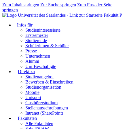
Zum Inhalt springen
Zur Suche springen
Zum Fuss der Seite
springen
Fakultät P
Infos für
Studieninteressierte
Erstsemester
Studierende
Schülerinnen & Schüler
Presse
Unternehmen
Alumni
Uni-Beschäftigte
Direkt zu
Studienangebot
Bewerben & Einschreiben
Studienorganisation
Moodle
Unisport
Gasthörerstudium
Stellenausschreibungen
Intranet (SharePoint)
Fakultäten
Alle Fakultäten
Fakultät HW