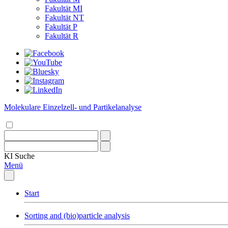
Fakultät MI
Fakultät NT
Fakultät P
Fakultät R
Molekulare Einzelzell- und Partikelanalyse
KI
Suche
Menü
Start
Sorting and (bio)particle analysis