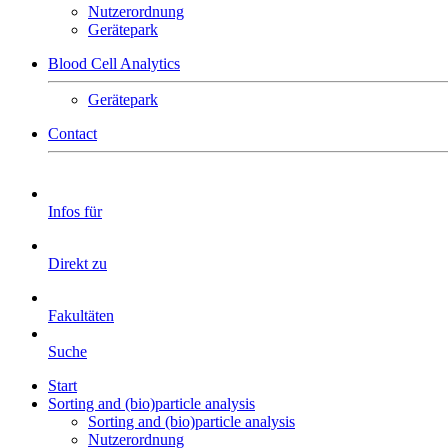
Nutzerordnung
Gerätepark
Blood Cell Analytics
Gerätepark
Contact
Infos für
Direkt zu
Fakultäten
Suche
Start
Sorting and (bio)particle analysis
Sorting and (bio)particle analysis
Nutzerordnung