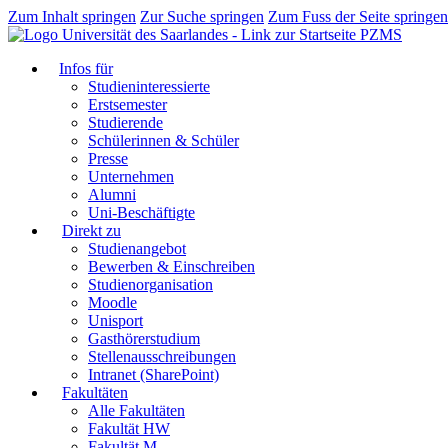
Zum Inhalt springen
Zur Suche springen
Zum Fuss der Seite springen
PZMS
Infos für
Studieninteressierte
Erstsemester
Studierende
Schülerinnen & Schüler
Presse
Unternehmen
Alumni
Uni-Beschäftigte
Direkt zu
Studienangebot
Bewerben & Einschreiben
Studienorganisation
Moodle
Unisport
Gasthörerstudium
Stellenausschreibungen
Intranet (SharePoint)
Fakultäten
Alle Fakultäten
Fakultät HW
Fakultät M