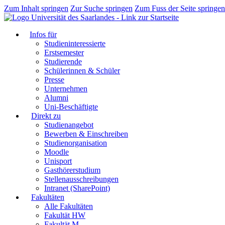
Zum Inhalt springen
Zur Suche springen
Zum Fuss der Seite springen
Infos für
Studieninteressierte
Erstsemester
Studierende
Schülerinnen & Schüler
Presse
Unternehmen
Alumni
Uni-Beschäftigte
Direkt zu
Studienangebot
Bewerben & Einschreiben
Studienorganisation
Moodle
Unisport
Gasthörerstudium
Stellenausschreibungen
Intranet (SharePoint)
Fakultäten
Alle Fakultäten
Fakultät HW
Fakultät M