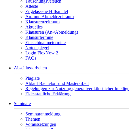
Täuschungsversuch
Atteste
Zugelassene Hilfsmittel
An- und Abmeldezeitraum
Klausurenzeitraum
Aktuelles
Klausuren (An-/Abmeldung)
Klausurtermine
Einsichtnahmetermine
Notenspiegel
Login FlexNow 2
FAQs
Abschlussarbeiten
Plagiate
Ablauf Bachelor- und Masterarbeit
Regelungen zur Nutzung generativer künstlicher Intellig
Eidesstattliche Erklärung
Seminare
Seminaranmeldung
Themen
Voraussetzungen