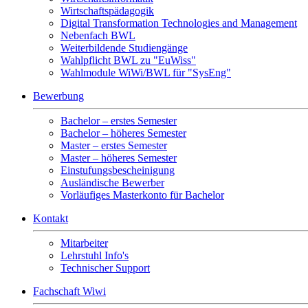
Wirtschaftspädagogik
Digital Transformation Technologies and Management
Nebenfach BWL
Weiterbildende Studiengänge
Wahlpflicht BWL zu "EuWiss"
Wahlmodule WiWi/BWL für "SysEng"
Bewerbung
Bachelor – erstes Semester
Bachelor – höheres Semester
Master – erstes Semester
Master – höheres Semester
Einstufungsbescheinigung
Ausländische Bewerber
Vorläufiges Masterkonto für Bachelor
Kontakt
Mitarbeiter
Lehrstuhl Info's
Technischer Support
Fachschaft Wiwi