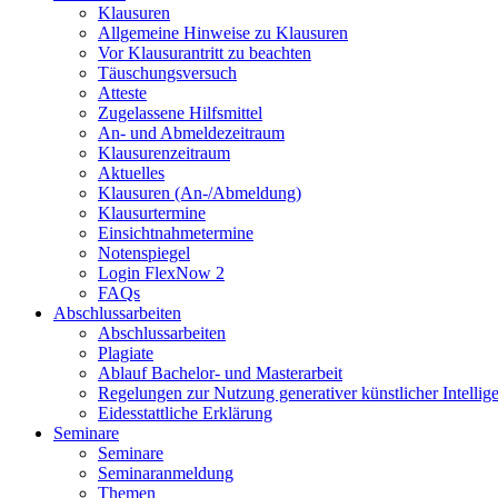
Klausuren
Allgemeine Hinweise zu Klausuren
Vor Klausurantritt zu beachten
Täuschungsversuch
Atteste
Zugelassene Hilfsmittel
An- und Abmeldezeitraum
Klausurenzeitraum
Aktuelles
Klausuren (An-/Abmeldung)
Klausurtermine
Einsichtnahmetermine
Notenspiegel
Login FlexNow 2
FAQs
Abschlussarbeiten
Abschlussarbeiten
Plagiate
Ablauf Bachelor- und Masterarbeit
Regelungen zur Nutzung generativer künstlicher Intellig
Eidesstattliche Erklärung
Seminare
Seminare
Seminaranmeldung
Themen