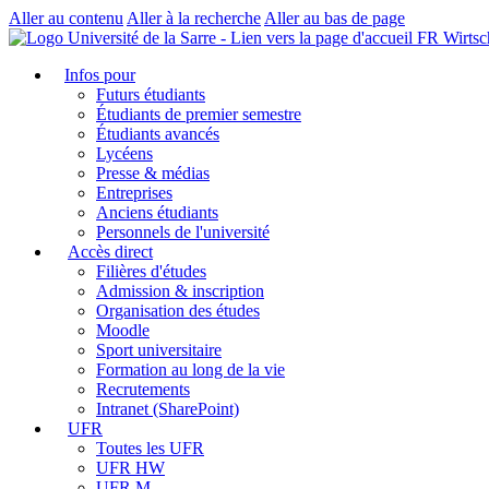
Aller au contenu
Aller à la recherche
Aller au bas de page
FR Wirtsc
Infos pour
Futurs étudiants
Étudiants de premier semestre
Étudiants avancés
Lycéens
Presse & médias
Entreprises
Anciens étudiants
Personnels de l'université
Accès direct
Filières d'études
Admission & inscription
Organisation des études
Moodle
Sport universitaire
Formation au long de la vie
Recrutements
Intranet (SharePoint)
UFR
Toutes les UFR
UFR HW
UFR M