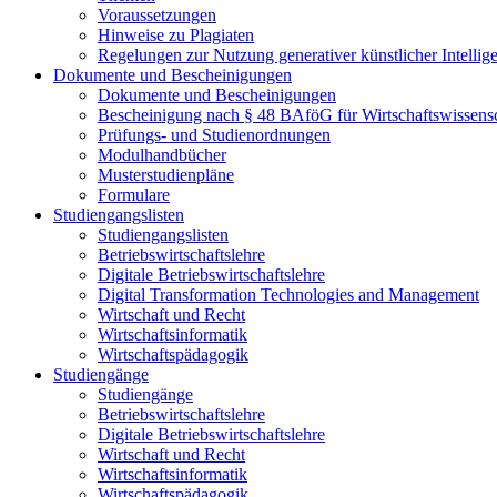
Voraussetzungen
Hinweise zu Plagiaten
Regelungen zur Nutzung generativer künstlicher Intellig
Dokumente und Bescheinigungen
Dokumente und Bescheinigungen
Bescheinigung nach § 48 BAföG für Wirtschaftswissensc
Prüfungs- und Studienordnungen
Modulhandbücher
Musterstudienpläne
Formulare
Studiengangslisten
Studiengangslisten
Betriebswirtschaftslehre
Digitale Betriebswirtschaftslehre
Digital Transformation Technologies and Management
Wirtschaft und Recht
Wirtschaftsinformatik
Wirtschaftspädagogik
Studiengänge
Studiengänge
Betriebswirtschaftslehre
Digitale Betriebswirtschaftslehre
Wirtschaft und Recht
Wirtschaftsinformatik
Wirtschaftspädagogik