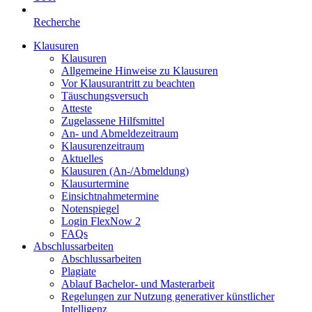
Recherche
Klausuren
Klausuren
Allgemeine Hinweise zu Klausuren
Vor Klausurantritt zu beachten
Täuschungsversuch
Atteste
Zugelassene Hilfsmittel
An- und Abmeldezeitraum
Klausurenzeitraum
Aktuelles
Klausuren (An-/Abmeldung)
Klausurtermine
Einsichtnahmetermine
Notenspiegel
Login FlexNow 2
FAQs
Abschlussarbeiten
Abschlussarbeiten
Plagiate
Ablauf Bachelor- und Masterarbeit
Regelungen zur Nutzung generativer künstlicher
Intelligenz