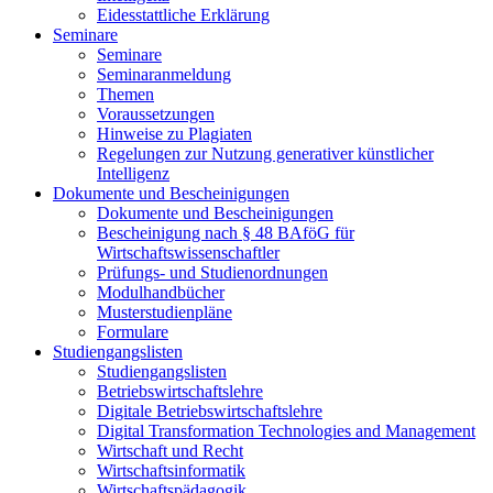
Eidesstattliche Erklärung
Seminare
Seminare
Seminaranmeldung
Themen
Voraussetzungen
Hinweise zu Plagiaten
Regelungen zur Nutzung generativer künstlicher
Intelligenz
Dokumente und Bescheinigungen
Dokumente und Bescheinigungen
Bescheinigung nach § 48 BAföG für
Wirtschaftswissenschaftler
Prüfungs- und Studienordnungen
Modulhandbücher
Musterstudienpläne
Formulare
Studiengangslisten
Studiengangslisten
Betriebswirtschaftslehre
Digitale Betriebswirtschaftslehre
Digital Transformation Technologies and Management
Wirtschaft und Recht
Wirtschaftsinformatik
Wirtschaftspädagogik