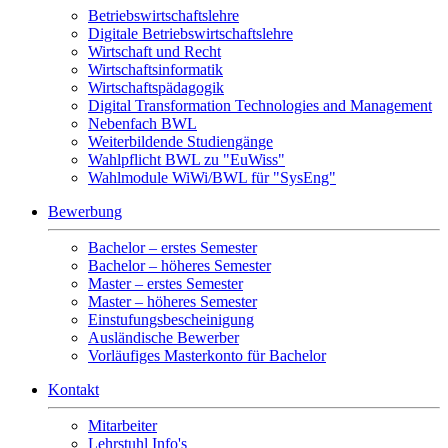
Betriebswirtschaftslehre
Digitale Betriebswirtschaftslehre
Wirtschaft und Recht
Wirtschaftsinformatik
Wirtschaftspädagogik
Digital Transformation Technologies and Management
Nebenfach BWL
Weiterbildende Studiengänge
Wahlpflicht BWL zu "EuWiss"
Wahlmodule WiWi/BWL für "SysEng"
Bewerbung
Bachelor – erstes Semester
Bachelor – höheres Semester
Master – erstes Semester
Master – höheres Semester
Einstufungsbescheinigung
Ausländische Bewerber
Vorläufiges Masterkonto für Bachelor
Kontakt
Mitarbeiter
Lehrstuhl Info's