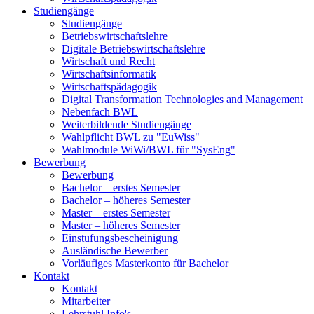
Studiengänge
Studiengänge
Betriebswirtschaftslehre
Digitale Betriebswirtschaftslehre
Wirtschaft und Recht
Wirtschaftsinformatik
Wirtschaftspädagogik
Digital Transformation Technologies and Management
Nebenfach BWL
Weiterbildende Studiengänge
Wahlpflicht BWL zu "EuWiss"
Wahlmodule WiWi/BWL für "SysEng"
Bewerbung
Bewerbung
Bachelor – erstes Semester
Bachelor – höheres Semester
Master – erstes Semester
Master – höheres Semester
Einstufungsbescheinigung
Ausländische Bewerber
Vorläufiges Masterkonto für Bachelor
Kontakt
Kontakt
Mitarbeiter
Lehrstuhl Info's