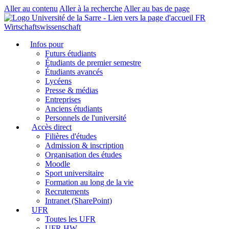
Aller au contenu
Aller à la recherche
Aller au bas de page
FR
Wirtschaftswissenschaft
Infos pour
Futurs étudiants
Étudiants de premier semestre
Étudiants avancés
Lycéens
Presse & médias
Entreprises
Anciens étudiants
Personnels de l'université
Accès direct
Filières d'études
Admission & inscription
Organisation des études
Moodle
Sport universitaire
Formation au long de la vie
Recrutements
Intranet (SharePoint)
UFR
Toutes les UFR
UFR HW