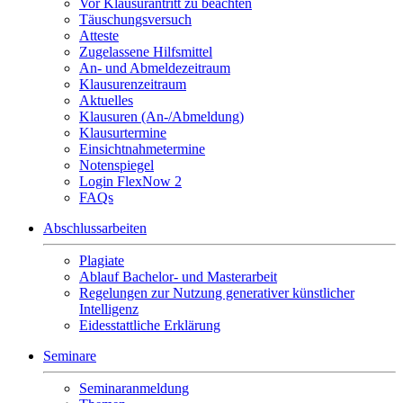
Vor Klausurantritt zu beachten
Täuschungsversuch
Atteste
Zugelassene Hilfsmittel
An- und Abmeldezeitraum
Klausurenzeitraum
Aktuelles
Klausuren (An-/Abmeldung)
Klausurtermine
Einsichtnahmetermine
Notenspiegel
Login FlexNow 2
FAQs
Abschlussarbeiten
Plagiate
Ablauf Bachelor- und Masterarbeit
Regelungen zur Nutzung generativer künstlicher
Intelligenz
Eidesstattliche Erklärung
Seminare
Seminaranmeldung