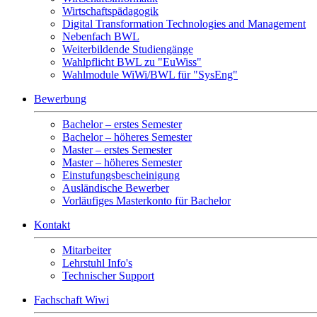
Wirtschaftspädagogik
Digital Transformation Technologies and Management
Nebenfach BWL
Weiterbildende Studiengänge
Wahlpflicht BWL zu "EuWiss"
Wahlmodule WiWi/BWL für "SysEng"
Bewerbung
Bachelor – erstes Semester
Bachelor – höheres Semester
Master – erstes Semester
Master – höheres Semester
Einstufungsbescheinigung
Ausländische Bewerber
Vorläufiges Masterkonto für Bachelor
Kontakt
Mitarbeiter
Lehrstuhl Info's
Technischer Support
Fachschaft Wiwi