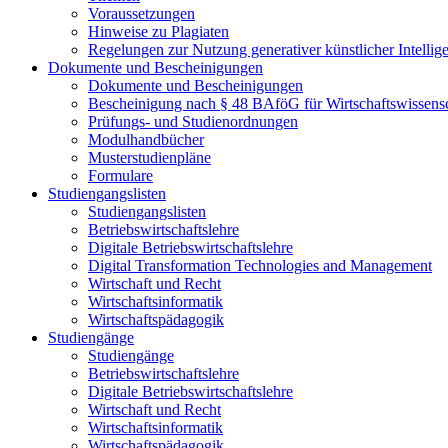
Voraussetzungen
Hinweise zu Plagiaten
Regelungen zur Nutzung generativer künstlicher Intellig
Dokumente und Bescheinigungen
Dokumente und Bescheinigungen
Bescheinigung nach § 48 BAföG für Wirtschaftswissensc
Prüfungs- und Studienordnungen
Modulhandbücher
Musterstudienpläne
Formulare
Studiengangslisten
Studiengangslisten
Betriebswirtschaftslehre
Digitale Betriebswirtschaftslehre
Digital Transformation Technologies and Management
Wirtschaft und Recht
Wirtschaftsinformatik
Wirtschaftspädagogik
Studiengänge
Studiengänge
Betriebswirtschaftslehre
Digitale Betriebswirtschaftslehre
Wirtschaft und Recht
Wirtschaftsinformatik
Wirtschaftspädagogik