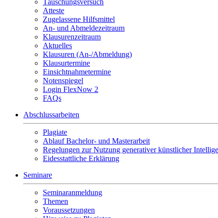
Täuschungsversuch
Atteste
Zugelassene Hilfsmittel
An- und Abmeldezeitraum
Klausurenzeitraum
Aktuelles
Klausuren (An-/Abmeldung)
Klausurtermine
Einsichtnahmetermine
Notenspiegel
Login FlexNow 2
FAQs
Abschlussarbeiten
Plagiate
Ablauf Bachelor- und Masterarbeit
Regelungen zur Nutzung generativer künstlicher Intellig
Eidesstattliche Erklärung
Seminare
Seminaranmeldung
Themen
Voraussetzungen