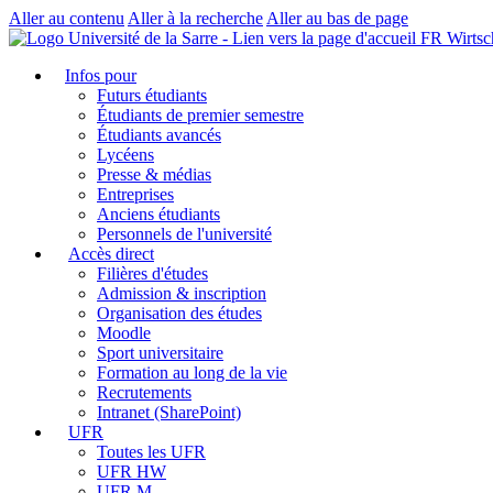
Aller au contenu
Aller à la recherche
Aller au bas de page
FR Wirtsc
Infos pour
Futurs étudiants
Étudiants de premier semestre
Étudiants avancés
Lycéens
Presse & médias
Entreprises
Anciens étudiants
Personnels de l'université
Accès direct
Filières d'études
Admission & inscription
Organisation des études
Moodle
Sport universitaire
Formation au long de la vie
Recrutements
Intranet (SharePoint)
UFR
Toutes les UFR
UFR HW
UFR M