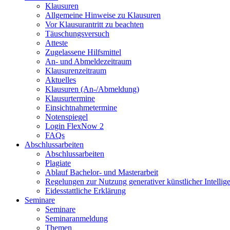
Klausuren
Allgemeine Hinweise zu Klausuren
Vor Klausurantritt zu beachten
Täuschungsversuch
Atteste
Zugelassene Hilfsmittel
An- und Abmeldezeitraum
Klausurenzeitraum
Aktuelles
Klausuren (An-/Abmeldung)
Klausurtermine
Einsichtnahmetermine
Notenspiegel
Login FlexNow 2
FAQs
Abschlussarbeiten
Abschlussarbeiten
Plagiate
Ablauf Bachelor- und Masterarbeit
Regelungen zur Nutzung generativer künstlicher Intellig
Eidesstattliche Erklärung
Seminare
Seminare
Seminaranmeldung
Themen