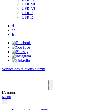
UFR MI
UFR NT
UFR P
UFR R
de
en
fr
Service des relations alumni
IA
normal
Menu