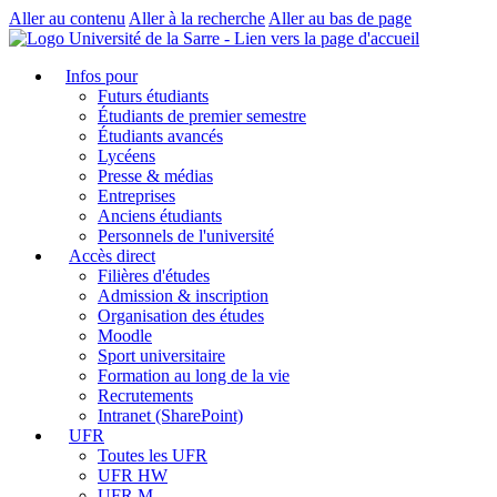
Aller au contenu
Aller à la recherche
Aller au bas de page
Infos pour
Futurs étudiants
Étudiants de premier semestre
Étudiants avancés
Lycéens
Presse & médias
Entreprises
Anciens étudiants
Personnels de l'université
Accès direct
Filières d'études
Admission & inscription
Organisation des études
Moodle
Sport universitaire
Formation au long de la vie
Recrutements
Intranet (SharePoint)
UFR
Toutes les UFR
UFR HW
UFR M