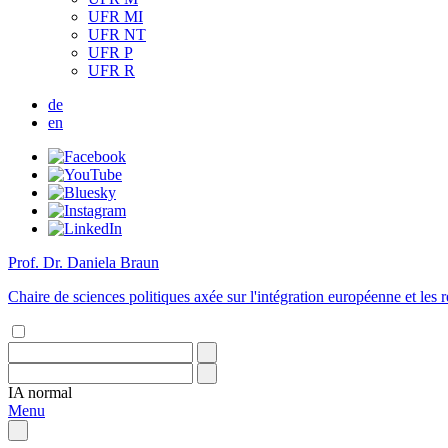
UFR MI
UFR NT
UFR P
UFR R
de
en
Prof. Dr. Daniela Braun
Chaire de sciences politiques axée sur l'intégration européenne et les r
IA
normal
Menu