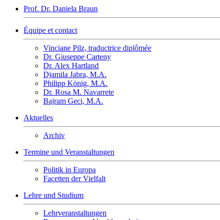
Prof. Dr. Daniela Braun
Équipe et contact
Vinciane Pilz, traductrice diplômée
Dr. Giuseppe Carteny
Dr. Alex Hartland
Djamila Jabra, M.A.
Philipp König, M.A.
Dr. Rosa M. Navarrete
Bajram Geci, M.A.
Aktuelles
Archiv
Termine und Veranstaltungen
Politik in Europa
Facetten der Vielfalt
Lehre und Studium
Lehrveranstaltungen