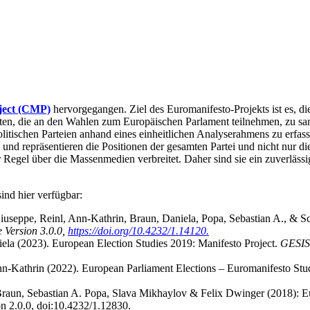
ject (CMP)
hervorgegangen. Ziel des Euromanifesto-Projekts ist es, di
aten, die an den Wahlen zum Europäischen Parlament teilnehmen, zu s
litischen Parteien anhand eines einheitlichen Analyserahmens zu erfa
 und repräsentieren die Positionen der gesamten Partei und nicht nur d
er Regel über die Massenmedien verbreitet. Daher sind sie ein zuverläs
nd hier verfügbar:
iuseppe, Reinl, Ann-Kathrin, Braun, Daniela, Popa, Sebastian A., & S
 Version 3.0.0,
https://doi.org/10.4232/1.14120.
ela (2023). European Election Studies 2019: Manifesto Project.
GESIS,
nn-Kathrin (2022). European Parliament Elections – Euromanifesto S
raun, Sebastian A. Popa, Slava Mikhaylov & Felix Dwinger (2018): E
n 2.0.0, doi:10.4232/1.12830.