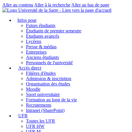
Aller au contenu
Aller à la recherche
Aller au bas de page
Infos pour
Futurs étudiants
Étudiants de premier semestre
Étudiants avancés
Lycéens
Presse & médias
Entreprises
Anciens étudiants
Personnels de l'université
Accès direct
Filières d'études
Admission & inscription
Organisation des études
Moodle
Sport universitaire
Formation au long de la vie
Recrutements
Intranet (SharePoint)
UFR
Toutes les UFR
UFR HW
UFR M