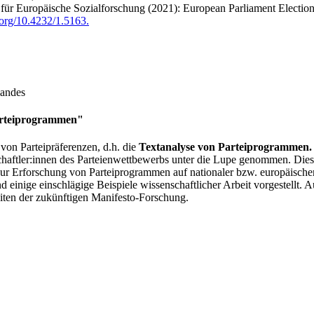
r Europäische Sozialforschung (2021): European Parliament Electio
i.org/10.4232/1.5163.
landes
Parteiprogrammen"
 von Parteipräferenzen, d.h. die
Textanalyse von Parteiprogrammen.
aftler:innen des Parteienwettbewerbs unter die Lupe genommen. Dies
e zur Erforschung von Parteiprogrammen auf nationaler bzw. europäisc
d einige einschlägige Beispiele wissenschaftlicher Arbeit vorgestell
eiten der zukünftigen Manifesto-Forschung.