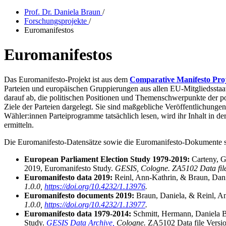
Prof. Dr. Daniela Braun
/
Forschungsprojekte
/
Euromanifestos
Euromanifestos
Das Euromanifesto-Projekt ist aus dem
Comparative Manifesto Pro
Parteien und europäischen Gruppierungen aus allen EU-Mitgliedssta
darauf ab, die politischen Positionen und Themenschwerpunkte der po
Ziele der Parteien dargelegt. Sie sind maßgebliche Veröffentlichungen
Wähler:innen Parteiprogramme tatsächlich lesen, wird ihr Inhalt in d
ermitteln.
Die Euromanifesto-Datensätze sowie die Euromanifesto-Dokumente si
European Parliament Election Study 1979-2019:
Carteny, G
2019, Euromanifesto Study.
GESIS, Cologne. ZA5102 Data file
Euromanifesto data 2019:
Reinl, Ann-Kathrin, & Braun, Dani
1.0.0,
https://doi.org/10.4232/1.13976
.
Euromanifesto documents 2019:
Braun, Daniela, & Reinl, A
1.0.0,
https://doi.org/10.4232/1.13977
.
Euromanifesto data 1979-2014:
Schmitt, Hermann, Daniela B
Study.
GESIS Data Archive,
Cologne.
ZA5102 Data file Versio