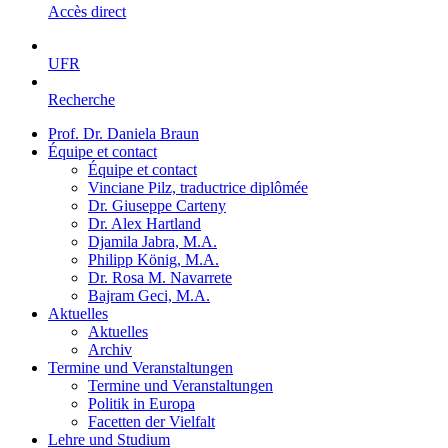
Accès direct
UFR
Recherche
Prof. Dr. Daniela Braun
Équipe et contact
Équipe et contact
Vinciane Pilz, traductrice diplômée
Dr. Giuseppe Carteny
Dr. Alex Hartland
Djamila Jabra, M.A.
Philipp König, M.A.
Dr. Rosa M. Navarrete
Bajram Geci, M.A.
Aktuelles
Aktuelles
Archiv
Termine und Veranstaltungen
Termine und Veranstaltungen
Politik in Europa
Facetten der Vielfalt
Lehre und Studium