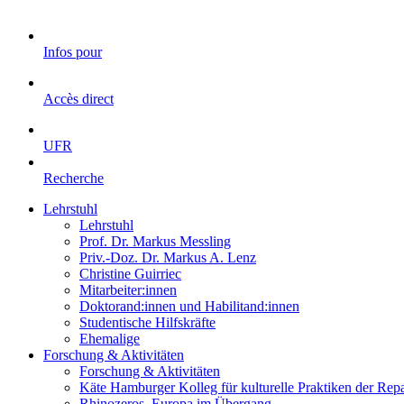
Infos pour
Accès direct
UFR
Recherche
Lehrstuhl
Lehrstuhl
Prof. Dr. Markus Messling
Priv.-Doz. Dr. Markus A. Lenz
Christine Guirriec
Mitarbeiter:innen
Doktorand:innen und Habilitand:innen
Studentische Hilfskräfte
Ehemalige
Forschung & Aktivitäten
Forschung & Aktivitäten
Käte Hamburger Kolleg für kulturelle Praktiken der Re
Rhinozeros. Europa im Übergang