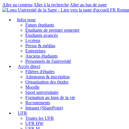
Aller au contenu
Aller à la recherche
Aller au bas de page
FR Roman
Infos pour
Futurs étudiants
Étudiants de premier semestre
Étudiants avancés
Lycéens
Presse & médias
Entreprises
Anciens étudiants
Personnels de l'université
Accès direct
Filières d'études
Admission & inscription
Organisation des études
Moodle
Sport universitaire
Formation au long de la vie
Recrutements
Intranet (SharePoint)
UFR
Toutes les UFR
UFR HW
UFR M