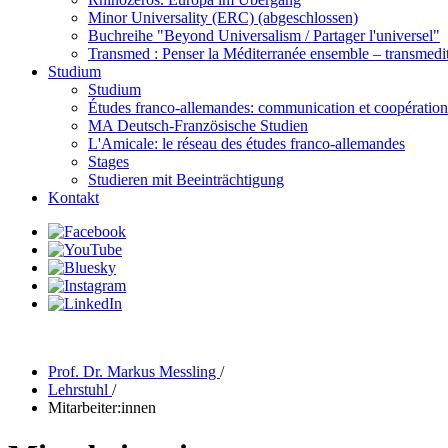
Minor Universality (ERC) (abgeschlossen)
Buchreihe "Beyond Universalism / Partager l'universel"
Transmed : Penser la Méditerranée ensemble – transmedit
Studium
Studium
Études franco-allemandes: communication et coopération 
MA Deutsch-Französische Studien
L'Amicale: le réseau des études franco-allemandes
Stages
Studieren mit Beeinträchtigung
Kontakt
Prof. Dr. Markus Messling
/
Lehrstuhl
/
Mitarbeiter:innen