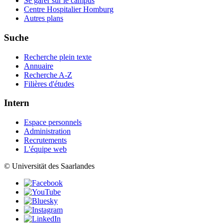
Se garer sur le campus
Centre Hospitalier Homburg
Autres plans
Suche
Recherche plein texte
Annuaire
Recherche A-Z
Filières d'études
Intern
Espace personnels
Administration
Recrutements
L'équipe web
© Universität des Saarlandes