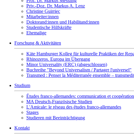
Prof. Dr. Markus Messling
Priv.-Doz. Dr. Markus A. Lenz
Christine Guirriec
Mitarbeiter:innen
Doktorand:innen und Habilitand:innen
Studentische Hilfskräfte
Ehemalige
Forschung & Aktivitäten
Käte Hamburger Kolleg für kulturelle Praktiken der Re
Rhinozeros. Europa im Übergang
Minor Universality (ERC) (abgeschlossen)
Buchreihe "Beyond Universalism / Partager l'universel"
Transmed : Penser la Méditerranée ensemble – transmedit
Studium
Études franco-allemandes: communication et coopération 
MA Deutsch-Französische Studien
L'Amicale: le réseau des études franco-allemandes
Stages
Studieren mit Beeinträchtigung
Kontakt