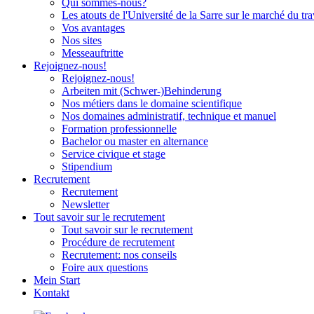
Qui sommes-nous?
Les atouts de l'Université de la Sarre sur le marché du tra
Vos avantages
Nos sites
Messeauftritte
Rejoignez-nous!
Rejoignez-nous!
Arbeiten mit (Schwer-)Behinderung
Nos métiers dans le domaine scientifique
Nos domaines administratif, technique et manuel
Formation professionnelle
Bachelor ou master en alternance
Service civique et stage
Stipendium
Recrutement
Recrutement
Newsletter
Tout savoir sur le recrutement
Tout savoir sur le recrutement
Procédure de recrutement
Recrutement: nos conseils
Foire aux questions
Mein Start
Kontakt