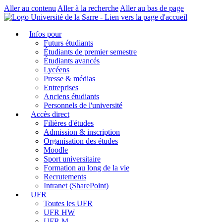
Aller au contenu
Aller à la recherche
Aller au bas de page
Infos pour
Futurs étudiants
Étudiants de premier semestre
Étudiants avancés
Lycéens
Presse & médias
Entreprises
Anciens étudiants
Personnels de l'université
Accès direct
Filières d'études
Admission & inscription
Organisation des études
Moodle
Sport universitaire
Formation au long de la vie
Recrutements
Intranet (SharePoint)
UFR
Toutes les UFR
UFR HW
UFR M