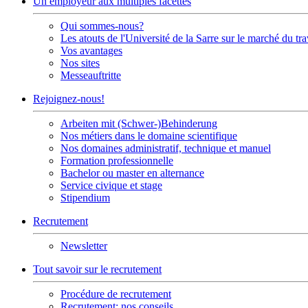
Un employeur aux multiples facettes
Qui sommes-nous?
Les atouts de l'Université de la Sarre sur le marché du tra
Vos avantages
Nos sites
Messeauftritte
Rejoignez-nous!
Arbeiten mit (Schwer-)Behinderung
Nos métiers dans le domaine scientifique
Nos domaines administratif, technique et manuel
Formation professionnelle
Bachelor ou master en alternance
Service civique et stage
Stipendium
Recrutement
Newsletter
Tout savoir sur le recrutement
Procédure de recrutement
Recrutement: nos conseils