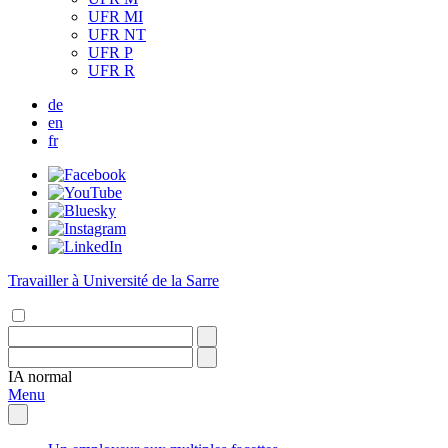
UFR MI
UFR NT
UFR P
UFR R
de
en
fr
Travailler à Université de la Sarre
IA
normal
Menu