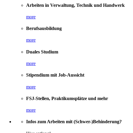
Arbeiten in Verwaltung, Technik und Handwerk
more
Berufsausbildung
more
Duales Studium
more
Stipendium mit Job-Aussicht
more
FSJ-Stellen, Praktikumsplätze und mehr
more
Infos zum Arbeiten mit (Schwer-)Behinderung?