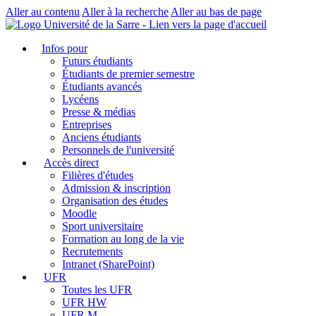
Aller au contenu
Aller à la recherche
Aller au bas de page
Infos pour
Futurs étudiants
Étudiants de premier semestre
Étudiants avancés
Lycéens
Presse & médias
Entreprises
Anciens étudiants
Personnels de l'université
Accès direct
Filières d'études
Admission & inscription
Organisation des études
Moodle
Sport universitaire
Formation au long de la vie
Recrutements
Intranet (SharePoint)
UFR
Toutes les UFR
UFR HW
UFR M