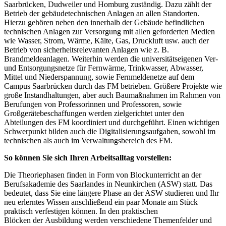
Saarbrücken, Dudweiler und Homburg zuständig. Dazu zählt der
Betrieb der gebäudetechnischen Anlagen an allen Standorten.
Hierzu gehören neben den innerhalb der Gebäude befindlichen
technischen Anlagen zur Versorgung mit allen geforderten Medien
wie Wasser, Strom, Wärme, Kälte, Gas, Druckluft usw. auch der
Betrieb von sicherheitsrelevanten Anlagen wie z. B.
Brandmeldeanlagen. Weiterhin werden die universitätseigenen Ver-
und Entsorgungsnetze für Fernwärme, Trinkwasser, Abwasser,
Mittel und Niederspannung, sowie Fernmeldenetze auf dem
Campus Saarbrücken durch das FM betrieben. Größere Projekte wie
große Instandhaltungen, aber auch Baumaßnahmen im Rahmen von
Berufungen von Professorinnen und Professoren, sowie
Großgerätebeschaffungen werden zielgerichtet unter den
Abteilungen des FM koordiniert und durchgeführt. Einen wichtigen
Schwerpunkt bilden auch die Digitalisierungsaufgaben, sowohl im
technischen als auch im Verwaltungsbereich des FM.
So können Sie sich Ihren Arbeitsalltag vorstellen:
Die Theoriephasen finden in Form von Blockunterricht an der
Berufsakademie des Saarlandes in Neunkirchen (ASW) statt. Das
bedeutet, dass Sie eine längere Phase an der ASW studieren und Ihr
neu erlerntes Wissen anschließend ein paar Monate am Stück
praktisch verfestigen können. In den praktischen
Blöcken der Ausbildung werden verschiedene Themenfelder und