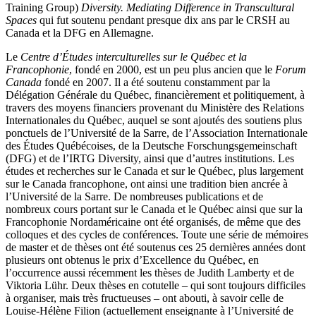
Training Group)
Diversity. Mediating Difference in Transcultural
Spaces
qui fut soutenu pendant presque dix ans par le CRSH au
Canada et la DFG en Allemagne.
Le
Centre d’Études interculturelles sur le Québec et la
Francophonie
, fondé en 2000, est un peu plus ancien que le
Forum
Canada
fondé en 2007. Il a été soutenu constamment par la
Délégation Générale du Québec, financièrement et politiquement, à
travers des moyens financiers provenant du Ministère des Relations
Internationales du Québec, auquel se sont ajoutés des soutiens plus
ponctuels de l’Université de la Sarre, de l’Association Internationale
des Études Québécoises, de la Deutsche Forschungsgemeinschaft
(DFG) et de l’IRTG Diversity, ainsi que d’autres institutions. Les
études et recherches sur le Canada et sur le Québec, plus largement
sur le Canada francophone, ont ainsi une tradition bien ancrée à
l’Université de la Sarre. De nombreuses publications et de
nombreux cours portant sur le Canada et le Québec ainsi que sur la
Francophonie Nordaméricaine ont été organisés, de même que des
colloques et des cycles de conférences. Toute une série de mémoires
de master et de thèses ont été soutenus ces 25 dernières années dont
plusieurs ont obtenus le prix d’Excellence du Québec, en
l’occurrence aussi récemment les thèses de Judith Lamberty et de
Viktoria Lühr. Deux thèses en cotutelle – qui sont toujours difficiles
à organiser, mais très fructueuses – ont abouti, à savoir celle de
Louise-Hélène Filion (actuellement enseignante à l’Université de