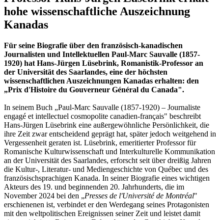
hohe wissenschaftliche Auszeichnung
Kanadas
Für seine Biografie über den französisch-kanadischen
Journalisten und Intellektuellen Paul-Marc Sauvalle (1857-
1920) hat Hans-Jürgen Lüsebrink, Romanistik-Professor an
der Universität des Saarlandes, eine der höchsten
wissenschaftlichen Auszeichnungen Kanadas erhalten: den
„Prix d'Histoire du Gouverneur Général du Canada".
In seinem Buch „Paul-Marc Sauvalle (1857-1920) – Journaliste
engagé et intellectuel cosmopolite canadien-français" beschreibt
Hans-Jürgen Lüsebrink eine außergewöhnliche Persönlichkeit, die
ihre Zeit zwar entscheidend geprägt hat, später jedoch weitgehend in
Vergessenheit geraten ist. Lüsebrink, emeritierter Professor für
Romanische Kulturwissenschaft und Interkulturelle Kommunikation
an der Universität des Saarlandes, erforscht seit über dreißig Jahren
die Kultur-, Literatur- und Mediengeschichte von Québec und des
französischsprachigen Kanada. In seiner Biografie eines wichtigen
Akteurs des 19. und beginnenden 20. Jahrhunderts, die im
November 2024 bei den „
Presses de l'Université de Montréal
"
erschienenen ist, verbindet er den Werdegang seines Protagonisten
mit den weltpolitischen Ereignissen seiner Zeit und leistet damit