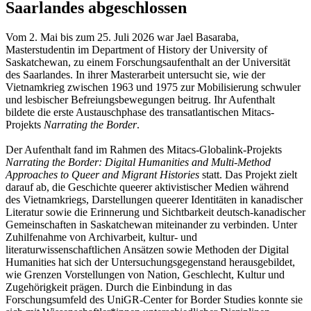
Saarlandes abgeschlossen
Vom 2. Mai bis zum 25. Juli 2026 war Jael Basaraba,
Masterstudentin im Department of History der University of
Saskatchewan, zu einem Forschungsaufenthalt an der Universität
des Saarlandes. In ihrer Masterarbeit untersucht sie, wie der
Vietnamkrieg zwischen 1963 und 1975 zur Mobilisierung schwuler
und lesbischer Befreiungsbewegungen beitrug. Ihr Aufenthalt
bildete die erste Austauschphase des transatlantischen Mitacs-
Projekts
Narrating the Border
.
Der Aufenthalt fand im Rahmen des Mitacs-Globalink-Projekts
Narrating the Border: Digital Humanities and Multi-Method
Approaches to Queer and Migrant Histories
statt. Das Projekt zielt
darauf ab, die Geschichte queerer aktivistischer Medien während
des Vietnamkriegs, Darstellungen queerer Identitäten in kanadischer
Literatur sowie die Erinnerung und Sichtbarkeit deutsch-kanadischer
Gemeinschaften in Saskatchewan miteinander zu verbinden. Unter
Zuhilfenahme von Archivarbeit, kultur- und
literaturwissenschaftlichen Ansätzen sowie Methoden der Digital
Humanities hat sich der Untersuchungsgegenstand herausgebildet,
wie Grenzen Vorstellungen von Nation, Geschlecht, Kultur und
Zugehörigkeit prägen. Durch die Einbindung in das
Forschungsumfeld des UniGR-Center for Border Studies konnte sie