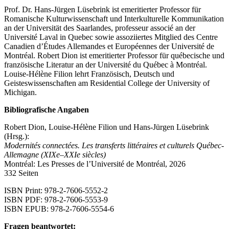
Prof. Dr. Hans-Jürgen Lüsebrink ist emeritierter Professor für
Romanische Kulturwissenschaft und Interkulturelle Kommunikation
an der Universität des Saarlandes, professeur associé an der
Université Laval in Quebec sowie assoziiertes Mitglied des Centre
Canadien d’Études Allemandes et Européennes der Université de
Montréal. Robert Dion ist emeritierter Professor für québecische und
französische Literatur an der Université du Québec à Montréal.
Louise-Hélène Filion lehrt Französisch, Deutsch und
Geisteswissenschaften am Residential College der University of
Michigan.
Bibliografische Angaben
Robert Dion, Louise-Hélène Filion und Hans-Jürgen Lüsebrink
(Hrsg.):
Modernités connectées. Les transferts littéraires et culturels Québec-
Allemagne (XIXe–XXIe siècles)
Montréal: Les Presses de l’Université de Montréal, 2026
332 Seiten
ISBN Print: 978-2-7606-5552-2
ISBN PDF: 978-2-7606-5553-9
ISBN EPUB: 978-2-7606-5554-6
Fragen beantwortet: