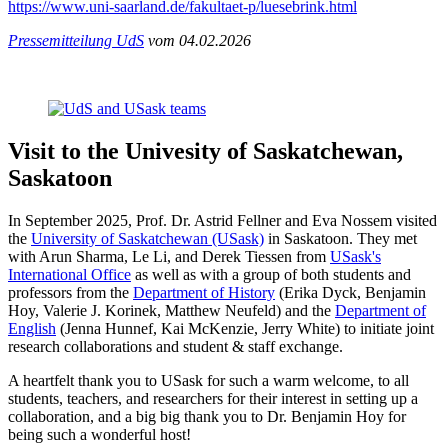
https://www.uni-saarland.de/fakultaet-p/luesebrink.html
Pressemitteilung UdS
vom 04.02.2026
Visit to the Univesity of Saskatchewan,
Saskatoon
In September 2025, Prof. Dr. Astrid Fellner and Eva Nossem visited
the
University of Saskatchewan (USask)
in Saskatoon. They met
with Arun Sharma, Le Li, and Derek Tiessen from
USask's
International Office
as well as with a group of both students and
professors from the
Department of History
(Erika Dyck, Benjamin
Hoy, Valerie J. Korinek, Matthew Neufeld) and the
Department of
English
(Jenna Hunnef, Kai McKenzie, Jerry White) to initiate joint
research collaborations and student & staff exchange.
A heartfelt thank you to USask for such a warm welcome, to all
students, teachers, and researchers for their interest in setting up a
collaboration, and a big big thank you to Dr. Benjamin Hoy for
being such a wonderful host!