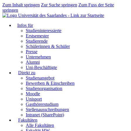
Zum Inhalt springen
Zur Suche springen
Zum Fuss der Seite
springen
Infos für
Studieninteressierte
Erstsemester
Studierende
Schülerinnen & Schüler
Presse
Unternehmen
Alumni
Uni-Beschäftigte
Direkt zu
Studienangebot
Bewerben & Einschreiben
Studienorganisation
Moodle
Unisport
Gasthörerstudium
Stellenausschreibungen
Intranet (SharePoint)
Fakultäten
Alle Fakultäten
Fakultät HW