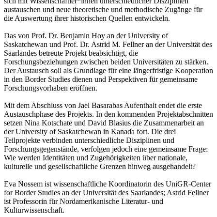
sich mit Wissenschaftler*innen unterschiedlicher Disziplinen
austauschen und neue theoretische und methodische Zugänge für
die Auswertung ihrer historischen Quellen entwickeln.
Das von Prof. Dr. Benjamin Hoy an der University of
Saskatchewan und Prof. Dr. Astrid M. Fellner an der Universität des
Saarlandes betreute Projekt beabsichtigt, die
Forschungsbeziehungen zwischen beiden Universitäten zu stärken.
Der Austausch soll als Grundlage für eine längerfristige Kooperation
in den Border Studies dienen und Perspektiven für gemeinsame
Forschungsvorhaben eröffnen.
Mit dem Abschluss von Jael Basarabas Aufenthalt endet die erste
Austauschphase des Projekts. In den kommenden Projektabschnitten
setzen Nina Kotschate und David Blasius die Zusammenarbeit an
der University of Saskatchewan in Kanada fort. Die drei
Teilprojekte verbinden unterschiedliche Disziplinen und
Forschungsgegenstände, verfolgen jedoch eine gemeinsame Frage:
Wie werden Identitäten und Zugehörigkeiten über nationale,
kulturelle und gesellschaftliche Grenzen hinweg ausgehandelt?
Eva Nossem ist wissenschaftliche Koordinatorin des UniGR-Center
for Border Studies an der Universität des Saarlandes; Astrid Fellner
ist Professorin für Nordamerikanische Literatur- und
Kulturwissenschaft.