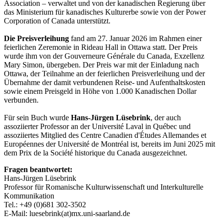
Association – verwaltet und von der kanadischen Regierung über
das Ministerium für kanadisches Kulturerbe sowie von der Power
Corporation of Canada unterstützt.
Die Preisverleihung
fand am 27. Januar 2026 im Rahmen einer
feierlichen Zeremonie in Rideau Hall in Ottawa statt. Der Preis
wurde ihm von der Gouverneure Générale du Canada, Exzellenz
Mary Simon, übergeben. Der Preis war mit der Einladung nach
Ottawa, der Teilnahme an der feierlichen Preisverleihung und der
Übernahme der damit verbundenen Reise- und Aufenthaltskosten
sowie einem Preisgeld in Höhe von 1.000 Kanadischen Dollar
verbunden.
Für sein Buch wurde
Hans-Jürgen Lüsebrink
, der auch
assoziierter Professor an der Université Laval in Québec und
assoziiertes Mitglied des Centre Canadien d'Études Allemandes et
Européennes der Université de Montréal ist, bereits im Juni 2025 mit
dem Prix de la Société historique du Canada ausgezeichnet.
Fragen beantwortet:
Hans-Jürgen Lüsebrink
Professor für Romanische Kulturwissenschaft und Interkulturelle
Kommunikation
Tel.: +49 (0)681 302-3502
E-Mail: luesebrink(at)mx.uni-saarland.de