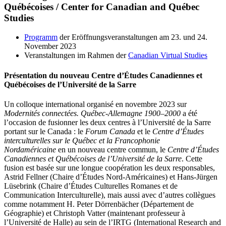
Québécoises / Center for Canadian and Québec
Studies
Programm
der Eröffnungsveranstaltungen am 23. und 24.
November 2023
Veranstaltungen im Rahmen der
Canadian Virtual Studies
Présentation du nouveau Centre d’Études Canadiennes et
Québécoises de l’Université de la Sarre
Un colloque international organisé en novembre 2023 sur
Modernités connectées. Québec-Allemagne 1900–2000
a été
l’occasion de fusionner les deux centres à l’Université de la Sarre
portant sur le Canada : le
Forum Canada
et le
Centre d’Études
interculturelles sur le Québec et la Francophonie
Nordaméricaine
en un nouveau centre commun, le
Centre d’Études
Canadiennes et Québécoises de l’Université de la Sarre
. Cette
fusion est basée sur une longue coopération les deux responsables,
Astrid Fellner (Chaire d’Études Nord-Américaines) et Hans-Jürgen
Lüsebrink (Chaire d’Études Culturelles Romanes et de
Communication Interculturelle), mais aussi avec d’autres collègues
comme notamment H. Peter Dörrenbächer (Département de
Géographie) et Christoph Vatter (maintenant professeur à
l’Université de Halle) au sein de l’IRTG (International Research and