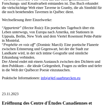
Forschungs- und Kreativarbeit entstanden ist. Das Buch erkundet
die vielschichtige Welt einer Taverne in Granby, die als Sinnbild für
die noch bestehenden Tavernen in Québec dient.
Wechsellesung ihrer Einzelwerke:
“
Appartenir
” (Hector Ruiz): Ein poetisches Tagebuch über ein
Leben unterwegs, von Europa nach Amerika, mit Stationen in
Uppsala, Berlin, New York und dem Viertel Rosemont Petite-Patrie
in Montréal.
“
Prophétie en voix off
” (Dominic Marcil): Eine poetische Flanerie
zwischen Erinnerung und Gegenwart, bei der die Stadt zur
Landkarte wird, in der sich intime Geografie und sinnliche
Erkundung verbinden.
Der Abend endet mit einem Austausch zwischen den Dichtern und
dem Publikum – die ideale Gelegenheit, Fragen zu stellen und tiefer
in die Welt der Québecer Poesie einzutauchen.
Praktische Informationen:
info(at)ief-saarbruecken.eu
23.11.2023
Eröffnung des Centre d'Études Canadiennes et