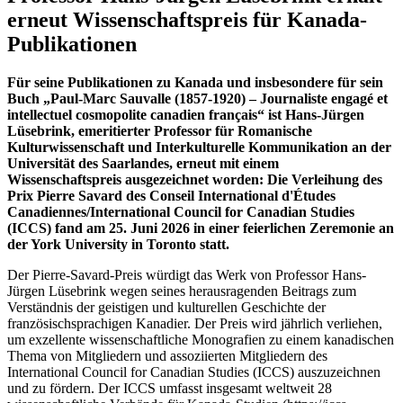
erneut Wissenschaftspreis für Kanada-
Publikationen
Für seine Publikationen zu Kanada und insbesondere für sein
Buch „Paul-Marc Sauvalle (1857-1920) – Journaliste engagé et
intellectuel cosmopolite canadien français“ ist Hans-Jürgen
Lüsebrink, emeritierter Professor für Romanische
Kulturwissenschaft und Interkulturelle Kommunikation an der
Universität des Saarlandes, erneut mit einem
Wissenschaftspreis ausgezeichnet worden: Die Verleihung des
Prix Pierre Savard des Conseil International d'Études
Canadiennes/International Council for Canadian Studies
(ICCS) fand am 25. Juni 2026 in einer feierlichen Zeremonie an
der York University in Toronto statt.
Der Pierre-Savard-Preis würdigt das Werk von Professor Hans-
Jürgen Lüsebrink wegen seines herausragenden Beitrags zum
Verständnis der geistigen und kulturellen Geschichte der
französischsprachigen Kanadier. Der Preis wird jährlich verliehen,
um exzellente wissenschaftliche Monografien zu einem kanadischen
Thema von Mitgliedern und assoziierten Mitgliedern des
International Council for Canadian Studies (ICCS) auszuzeichnen
und zu fördern. Der ICCS umfasst insgesamt weltweit 28