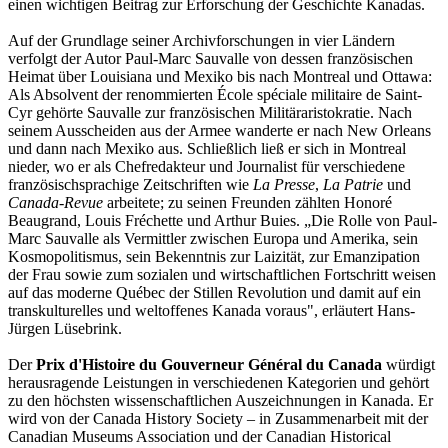
einen wichtigen Beitrag zur Erforschung der Geschichte Kanadas.
Auf der Grundlage seiner Archivforschungen in vier Ländern
verfolgt der Autor Paul-Marc Sauvalle von dessen französischen
Heimat über Louisiana und Mexiko bis nach Montreal und Ottawa:
Als Absolvent der renommierten École spéciale militaire de Saint-
Cyr gehörte Sauvalle zur französischen Militäraristokratie. Nach
seinem Ausscheiden aus der Armee wanderte er nach New Orleans
und dann nach Mexiko aus. Schließlich ließ er sich in Montreal
nieder, wo er als Chefredakteur und Journalist für verschiedene
französischsprachige Zeitschriften wie
La Presse
,
La Patrie
und
Canada-Revue
arbeitete; zu seinen Freunden zählten Honoré
Beaugrand, Louis Fréchette und Arthur Buies. „Die Rolle von Paul-
Marc Sauvalle als Vermittler zwischen Europa und Amerika, sein
Kosmopolitismus, sein Bekenntnis zur Laizität, zur Emanzipation
der Frau sowie zum sozialen und wirtschaftlichen Fortschritt weisen
auf das moderne Québec der Stillen Revolution und damit auf ein
transkulturelles und weltoffenes Kanada voraus", erläutert Hans-
Jürgen Lüsebrink.
Der
Prix d'Histoire du Gouverneur Général du Canada
würdigt
herausragende Leistungen in verschiedenen Kategorien und gehört
zu den höchsten wissenschaftlichen Auszeichnungen in Kanada. Er
wird von der Canada History Society – in Zusammenarbeit mit der
Canadian Museums Association und der Canadian Historical