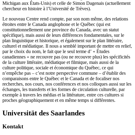
Michigan aux États-Unis) et celle de Simon Dagenais (actuellement
chercheur en histoire à l’Université de Trèves).
Le nouveau Centre rend compte, par son nom même, des relations
étroites entre le Canada anglophone et le Québec (qui est
constitutionnellement une province du Canada, avec un statut
spécifique), mais aussi de leurs différences fondamentales, sur le
plan linguistique et historique, et également sur le plan littéraire,
culturel et médiatique. Il nous a semblé important de mettre en relief,
par le choix du nom, le fait que le seul terme d’ « Études
canadiennes » ne recouvre pas (ou ne recouvre plus) les spécificités
de la culture littéraire, médiatique et filmique, mais aussi de la
culture politique, sociale et économique du Québec, ce qui
n’empêche pas – c’est notre perspective commune – d’établir des
comparaisons entre le Québec et le Canada et de focaliser nos
recherches, nos cours, nos conférences et nos colloques aussi sur les
échanges, les transferts et les formes de circulation culturelle, par
exemple à travers les médias et la littérature, entre ces cultures si
proches géographiquement et en même temps si différentes.
Universität des Saarlandes
Kontakt