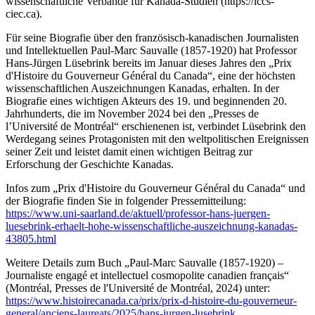
wissenschaftliche Verbände für Kanada-Studien (https://iccs-
ciec.ca).
Für seine Biografie über den französisch-kanadischen Journalisten
und Intellektuellen Paul-Marc Sauvalle (1857-1920) hat Professor
Hans-Jürgen Lüsebrink bereits im Januar dieses Jahres den „Prix
d'Histoire du Gouverneur Général du Canada“, eine der höchsten
wissenschaftlichen Auszeichnungen Kanadas, erhalten. In der
Biografie eines wichtigen Akteurs des 19. und beginnenden 20.
Jahrhunderts, die im November 2024 bei den „Presses de
l’Université de Montréal“ erschienenen ist, verbindet Lüsebrink den
Werdegang seines Protagonisten mit den weltpolitischen Ereignissen
seiner Zeit und leistet damit einen wichtigen Beitrag zur
Erforschung der Geschichte Kanadas.
Infos zum „Prix d'Histoire du Gouverneur Général du Canada“ und
der Biografie finden Sie in folgender Pressemitteilung:
https://www.uni-saarland.de/aktuell/professor-hans-juergen-
luesebrink-erhaelt-hohe-wissenschaftliche-auszeichnung-kanadas-
43805.html
Weitere Details zum Buch „Paul-Marc Sauvalle (1857-1920) –
Journaliste engagé et intellectuel cosmopolite canadien français“
(Montréal, Presses de l'Université de Montréal, 2024) unter:
https://www.histoirecanada.ca/prix/prix-d-histoire-du-gouverneur-
general/anciens-laureats/2025/hans-jurgen-lusebrink