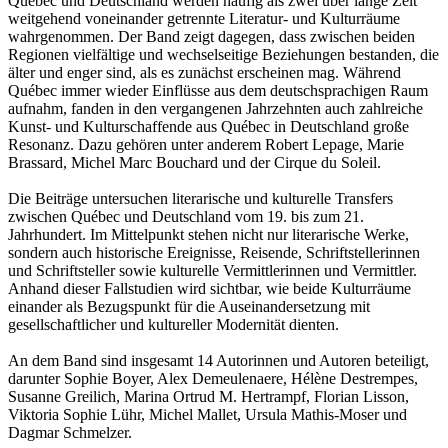
Québec und Deutschland werden häufig als zwei über lange Zeit
weitgehend voneinander getrennte Literatur- und Kulturräume
wahrgenommen. Der Band zeigt dagegen, dass zwischen beiden
Regionen vielfältige und wechselseitige Beziehungen bestanden, die
älter und enger sind, als es zunächst erscheinen mag. Während
Québec immer wieder Einflüsse aus dem deutschsprachigen Raum
aufnahm, fanden in den vergangenen Jahrzehnten auch zahlreiche
Kunst- und Kulturschaffende aus Québec in Deutschland große
Resonanz. Dazu gehören unter anderem Robert Lepage, Marie
Brassard, Michel Marc Bouchard und der Cirque du Soleil.
Die Beiträge untersuchen literarische und kulturelle Transfers
zwischen Québec und Deutschland vom 19. bis zum 21.
Jahrhundert. Im Mittelpunkt stehen nicht nur literarische Werke,
sondern auch historische Ereignisse, Reisende, Schriftstellerinnen
und Schriftsteller sowie kulturelle Vermittlerinnen und Vermittler.
Anhand dieser Fallstudien wird sichtbar, wie beide Kulturräume
einander als Bezugspunkt für die Auseinandersetzung mit
gesellschaftlicher und kultureller Modernität dienten.
An dem Band sind insgesamt 14 Autorinnen und Autoren beteiligt,
darunter Sophie Boyer, Alex Demeulenaere, Hélène Destrempes,
Susanne Greilich, Marina Ortrud M. Hertrampf, Florian Lisson,
Viktoria Sophie Lühr, Michel Mallet, Ursula Mathis-Moser und
Dagmar Schmelzer.