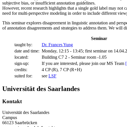
subjective bias, or insufficient annotation guidelines.
However, recent research highlights that a single gold label may not ca
need for multi-perspective modeling in order to include different vie
This seminar explores disagreement in linguistic annotation and persp
of annotation disagreements and strategies to address them. We will di
Seminar
taught by:
Dr. Frances Yung
date and time:
Monday, 12:15 - 13:45; first seminar on 14.04.
located:
Building C7 2 - Seminar room -1.05
sign-up:
If you are interested, please join our MS Team
credits:
4 CP (R), 7 CP (R+H)
suited for:
see
LSF
Universität des Saarlandes
Kontakt
Universität des Saarlandes
Campus
66123 Saarbrücken