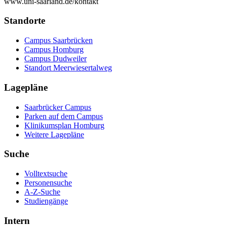
www.uni-saarland.de/kontakt
Standorte
Campus Saarbrücken
Campus Homburg
Campus Dudweiler
Standort Meerwiesertalweg
Lagepläne
Saarbrücker Campus
Parken auf dem Campus
Klinikumsplan Homburg
Weitere Lagepläne
Suche
Volltextsuche
Personensuche
A-Z-Suche
Studiengänge
Intern