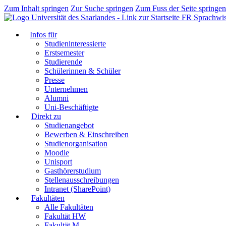
Zum Inhalt springen
Zur Suche springen
Zum Fuss der Seite springen
FR Sprachwis
Infos für
Studieninteressierte
Erstsemester
Studierende
Schülerinnen & Schüler
Presse
Unternehmen
Alumni
Uni-Beschäftigte
Direkt zu
Studienangebot
Bewerben & Einschreiben
Studienorganisation
Moodle
Unisport
Gasthörerstudium
Stellenausschreibungen
Intranet (SharePoint)
Fakultäten
Alle Fakultäten
Fakultät HW
Fakultät M