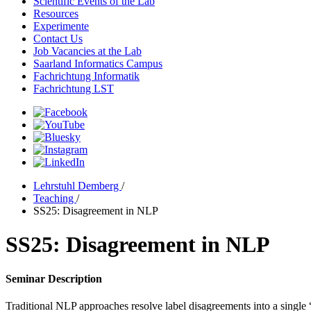
Scientific Events of the Lab
Resources
Experimente
Contact Us
Job Vacancies at the Lab
Saarland Informatics Campus
Fachrichtung Informatik
Fachrichtung LST
Lehrstuhl Demberg
/
Teaching
/
SS25: Disagreement in NLP
SS25: Disagreement in NLP
Seminar Description
Traditional NLP approaches resolve label disagreements into a single “g