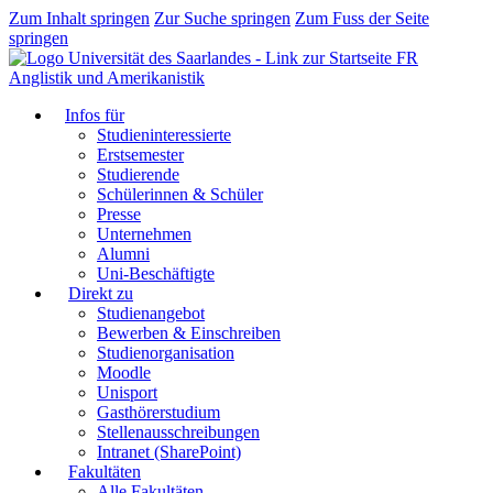
Zum Inhalt springen
Zur Suche springen
Zum Fuss der Seite
springen
FR
Anglistik und Amerikanistik
Infos für
Studieninteressierte
Erstsemester
Studierende
Schülerinnen & Schüler
Presse
Unternehmen
Alumni
Uni-Beschäftigte
Direkt zu
Studienangebot
Bewerben & Einschreiben
Studienorganisation
Moodle
Unisport
Gasthörerstudium
Stellenausschreibungen
Intranet (SharePoint)
Fakultäten
Alle Fakultäten