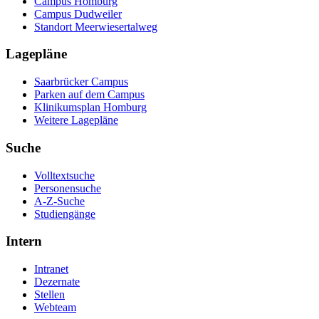
Campus Homburg
Campus Dudweiler
Standort Meerwiesertalweg
Lagepläne
Saarbrücker Campus
Parken auf dem Campus
Klinikumsplan Homburg
Weitere Lagepläne
Suche
Volltextsuche
Personensuche
A-Z-Suche
Studiengänge
Intern
Intranet
Dezernate
Stellen
Webteam