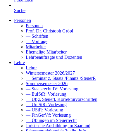
Suche
Personen
Personen
Prof. Dr. Christoph Gröpl
— Schriften
— Vorträge
Mitarbeiter
Ehemalige Mitarbeiter
Lehrbeauftragte und Dozenten
Lehre
Lehre
Wintersemester 2026/2027
— Seminar z. Staats-/Finanz-/SteuerR
Sommersemester 2026
— Staatsrecht IV: Vorlesung
— EuIStR: Vorlesung
— Übg. Steuerl. Korrekturvorschriften
— UntStR: Vorlesung
— UStR: Vorlesung
— FinGerVf: Vorlesung
— Übungen im Steuerrecht
Juristische Ausbildung im Saarland
Schwerpunktbereich 2: allg. Info