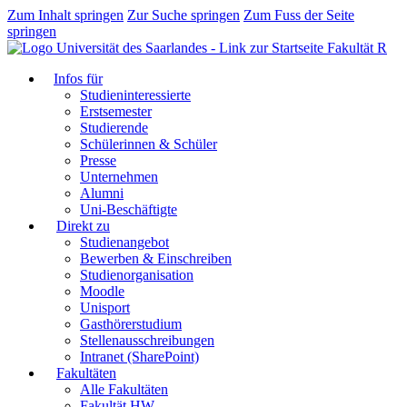
Zum Inhalt springen
Zur Suche springen
Zum Fuss der Seite
springen
Fakultät R
Infos für
Studieninteressierte
Erstsemester
Studierende
Schülerinnen & Schüler
Presse
Unternehmen
Alumni
Uni-Beschäftigte
Direkt zu
Studienangebot
Bewerben & Einschreiben
Studienorganisation
Moodle
Unisport
Gasthörerstudium
Stellenausschreibungen
Intranet (SharePoint)
Fakultäten
Alle Fakultäten
Fakultät HW