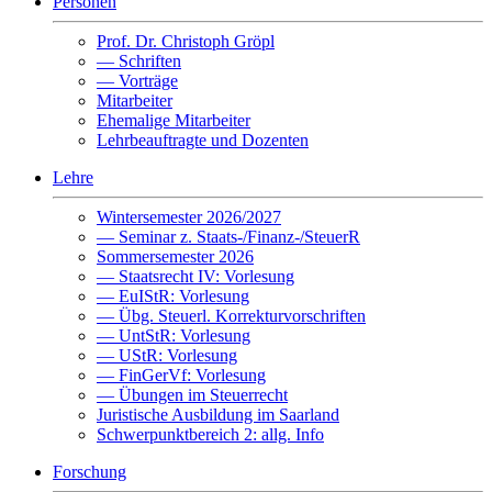
Personen
Prof. Dr. Christoph Gröpl
— Schriften
— Vorträge
Mitarbeiter
Ehemalige Mitarbeiter
Lehrbeauftragte und Dozenten
Lehre
Wintersemester 2026/2027
— Seminar z. Staats-/Finanz-/SteuerR
Sommersemester 2026
— Staatsrecht IV: Vorlesung
— EuIStR: Vorlesung
— Übg. Steuerl. Korrekturvorschriften
— UntStR: Vorlesung
— UStR: Vorlesung
— FinGerVf: Vorlesung
— Übungen im Steuerrecht
Juristische Ausbildung im Saarland
Schwerpunktbereich 2: allg. Info
Forschung