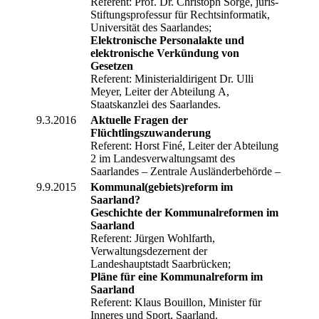
Referent: Prof. Dr. Christoph Sorge, juris-
Stiftungsprofessur für Rechtsinformatik,
Universität des Saarlandes;
Elektronische Personalakte und
elektronische Verkündung von
Gesetzen
Referent: Ministerialdirigent Dr. Ulli
Meyer, Leiter der Abtei­lung A,
Staatskanzlei des Saarlandes.
9.3.2016
Aktuelle Fragen der
Flüchtlingszuwanderung
Referent: Horst Finé, Leiter der Abteilung
2 im Landesverwaltungsamt des
Saarlandes – Zentrale Ausländerbehörde –
9.9.2015
Kommunal(gebiets)reform im
Saarland?
Geschichte der Kommunalreformen im
Saarland
Referent: Jürgen Wohlfarth,
Verwaltungsdezernent der
Landeshauptstadt Saarbrücken;
Pläne für eine Kommunalreform im
Saarland
Referent: Klaus Bouillon, Minister für
Inneres und Sport, Saarland.