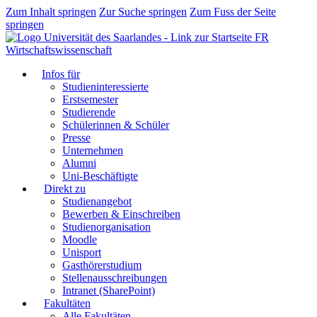
Zum Inhalt springen
Zur Suche springen
Zum Fuss der Seite
springen
FR
Wirtschaftswissenschaft
Infos für
Studieninteressierte
Erstsemester
Studierende
Schülerinnen & Schüler
Presse
Unternehmen
Alumni
Uni-Beschäftigte
Direkt zu
Studienangebot
Bewerben & Einschreiben
Studienorganisation
Moodle
Unisport
Gasthörerstudium
Stellenausschreibungen
Intranet (SharePoint)
Fakultäten
Alle Fakultäten