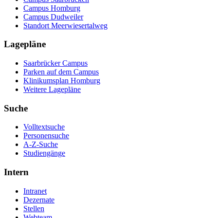
Campus Homburg
Campus Dudweiler
Standort Meerwiesertalweg
Lagepläne
Saarbrücker Campus
Parken auf dem Campus
Klinikumsplan Homburg
Weitere Lagepläne
Suche
Volltextsuche
Personensuche
A-Z-Suche
Studiengänge
Intern
Intranet
Dezernate
Stellen
Webteam