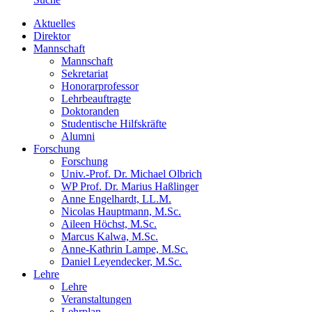
Aktuelles
Direktor
Mannschaft
Mannschaft
Sekretariat
Honorarprofessor
Lehrbeauftragte
Doktoranden
Studentische Hilfskräfte
Alumni
Forschung
Forschung
Univ.-Prof. Dr. Michael Olbrich
WP Prof. Dr. Marius Haßlinger
Anne Engelhardt, LL.M.
Nicolas Hauptmann, M.Sc.
Aileen Höchst, M.Sc.
Marcus Kalwa, M.Sc.
Anne-Kathrin Lampe, M.Sc.
Daniel Leyendecker, M.Sc.
Lehre
Lehre
Veranstaltungen
Lehrplan