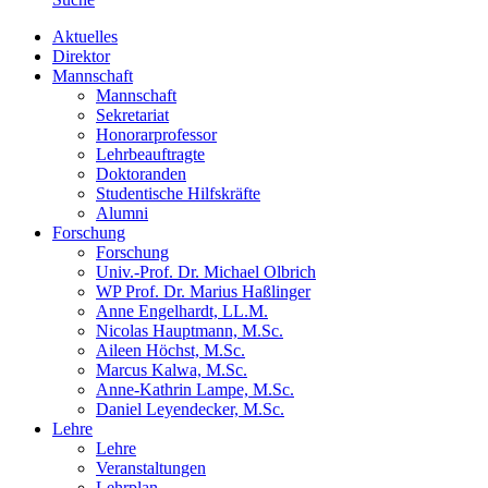
Aktuelles
Direktor
Mannschaft
Mannschaft
Sekretariat
Honorarprofessor
Lehrbeauftragte
Doktoranden
Studentische Hilfskräfte
Alumni
Forschung
Forschung
Univ.-Prof. Dr. Michael Olbrich
WP Prof. Dr. Marius Haßlinger
Anne Engelhardt, LL.M.
Nicolas Hauptmann, M.Sc.
Aileen Höchst, M.Sc.
Marcus Kalwa, M.Sc.
Anne-Kathrin Lampe, M.Sc.
Daniel Leyendecker, M.Sc.
Lehre
Lehre
Veranstaltungen
Lehrplan