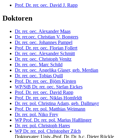
Prof. Dr. rer. oec. David J. Rapp
Doktoren
Dr. rer. oec. Alexander Maas
Dr. rer.oec. Christian V. Bongers
Dr. rer. oec. Johannes Pampel
Prof. Dr. rer. oec. Florian Follert
Dr. rer. oec. Alexander Schmitt
Dr. rer. oec. Christoph Venitz
Dr. rer. oec. Marc Schild
Dr. rer. oec. Angelika Glaser, geb. Merdian
Dr. rer. oec. Tobias Quill
Prof. Dr. rer. oec. Björn Kirsten
WP/StB Dr. rer. oec. Stefan Eickes
Prof. Dr. rer. oec. David Rapp
Prof. Dr. rer. oec. Niklas Homfeldt
Dr. rer. pol. Christina Adam, geb. Dallmayr
Prof. Dr. rer. pol. Matthias Weimann
Dr. rer. pol. Niko Frey
WP Prof. Dr. rer. pol. Marius Haßlinger
Dr. rer. pol. Christoph Hares
WP Dr. rer. pol. Christopher Zilch
Doktorvater: Univ.-Prof. Dr. Dr. h.c. Dieter Rückle