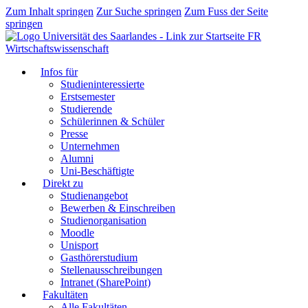
Zum Inhalt springen
Zur Suche springen
Zum Fuss der Seite
springen
FR
Wirtschaftswissenschaft
Infos für
Studieninteressierte
Erstsemester
Studierende
Schülerinnen & Schüler
Presse
Unternehmen
Alumni
Uni-Beschäftigte
Direkt zu
Studienangebot
Bewerben & Einschreiben
Studienorganisation
Moodle
Unisport
Gasthörerstudium
Stellenausschreibungen
Intranet (SharePoint)
Fakultäten
Alle Fakultäten