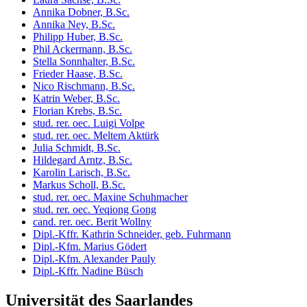
Annika Dobner, B.Sc.
Annika Ney, B.Sc.
Philipp Huber, B.Sc.
Phil Ackermann, B.Sc.
Stella Sonnhalter, B.Sc.
Frieder Haase, B.Sc.
Nico Rischmann, B.Sc.
Katrin Weber, B.Sc.
Florian Krebs, B.Sc.
stud. rer. oec. Luigi Volpe
stud. rer. oec. Meltem Aktürk
Julia Schmidt, B.Sc.
Hildegard Arntz, B.Sc.
Karolin Larisch, B.Sc.
Markus Scholl, B.Sc.
stud. rer. oec. Maxine Schuhmacher
stud. rer. oec. Yeqiong Gong
cand. rer. oec. Berit Wollny
Dipl.-Kffr. Kathrin Schneider, geb. Fuhrmann
Dipl.-Kfm. Marius Gödert
Dipl.-Kfm. Alexander Pauly
Dipl.-Kffr. Nadine Büsch
Universität des Saarlandes