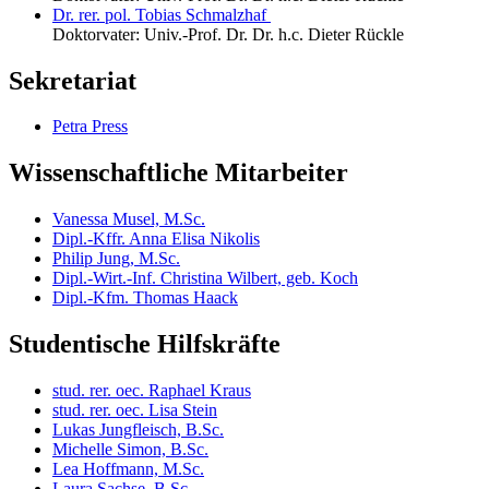
Dr. rer. pol. Tobias Schmalzhaf
Doktorvater: Univ.-Prof. Dr. Dr. h.c. Dieter Rückle
Sekretariat
Petra Press
Wissenschaftliche Mitarbeiter
Vanessa Musel, M.Sc.
Dipl.-Kffr. Anna Elisa Nikolis
Philip Jung, M.Sc.
Dipl.-Wirt.-Inf. Christina Wilbert, geb. Koch
Dipl.-Kfm. Thomas Haack
Studentische Hilfskräfte
stud. rer. oec. Raphael Kraus
stud. rer. oec. Lisa Stein
Lukas Jungfleisch, B.Sc.
Michelle Simon, B.Sc.
Lea Hoffmann, M.Sc.
Laura Sachse, B.Sc.