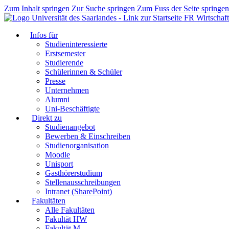
Zum Inhalt springen
Zur Suche springen
Zum Fuss der Seite springen
FR Wirtschaft
Infos für
Studieninteressierte
Erstsemester
Studierende
Schülerinnen & Schüler
Presse
Unternehmen
Alumni
Uni-Beschäftigte
Direkt zu
Studienangebot
Bewerben & Einschreiben
Studienorganisation
Moodle
Unisport
Gasthörerstudium
Stellenausschreibungen
Intranet (SharePoint)
Fakultäten
Alle Fakultäten
Fakultät HW
Fakultät M