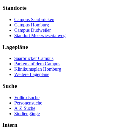
Standorte
Campus Saarbrücken
Campus Homburg
Campus Dudweiler
Standort Meerwiesertalweg
Lagepläne
Saarbrücker Campus
Parken auf dem Campus
Klinikumsplan Homburg
Weitere Lagepläne
Suche
Volltextsuche
Personensuche
A-Z-Suche
Studiengänge
Intern