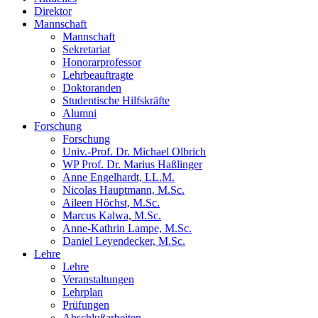
Direktor
Mannschaft
Mannschaft
Sekretariat
Honorarprofessor
Lehrbeauftragte
Doktoranden
Studentische Hilfskräfte
Alumni
Forschung
Forschung
Univ.-Prof. Dr. Michael Olbrich
WP Prof. Dr. Marius Haßlinger
Anne Engelhardt, LL.M.
Nicolas Hauptmann, M.Sc.
Aileen Höchst, M.Sc.
Marcus Kalwa, M.Sc.
Anne-Kathrin Lampe, M.Sc.
Daniel Leyendecker, M.Sc.
Lehre
Lehre
Veranstaltungen
Lehrplan
Prüfungen
Abschlußarbeiten