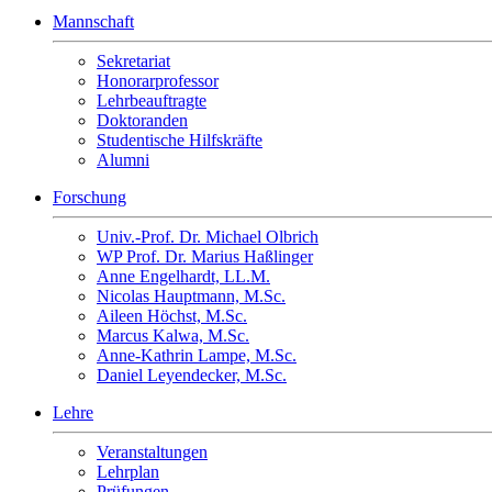
Mannschaft
Sekretariat
Honorarprofessor
Lehrbeauftragte
Doktoranden
Studentische Hilfskräfte
Alumni
Forschung
Univ.-Prof. Dr. Michael Olbrich
WP Prof. Dr. Marius Haßlinger
Anne Engelhardt, LL.M.
Nicolas Hauptmann, M.Sc.
Aileen Höchst, M.Sc.
Marcus Kalwa, M.Sc.
Anne-Kathrin Lampe, M.Sc.
Daniel Leyendecker, M.Sc.
Lehre
Veranstaltungen
Lehrplan
Prüfungen