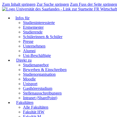
Zum Inhalt springen
Zur Suche springen
Zum Fuss der Seite springen
FR Wirtschaft
Infos für
Studieninteressierte
Erstsemester
Studierende
Schülerinnen & Schüler
Presse
Unternehmen
Alumni
Uni-Beschäftigte
Direkt zu
Studienangebot
Bewerben & Einschreiben
Studienorganisation
Moodle
Unisport
Gasthörerstudium
Stellenausschreibungen
Intranet (SharePoint)
Fakultäten
Alle Fakultäten
Fakultät HW
Fakultät M