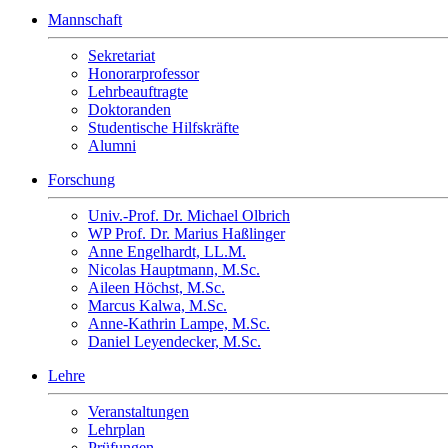
Mannschaft
Sekretariat
Honorarprofessor
Lehrbeauftragte
Doktoranden
Studentische Hilfskräfte
Alumni
Forschung
Univ.-Prof. Dr. Michael Olbrich
WP Prof. Dr. Marius Haßlinger
Anne Engelhardt, LL.M.
Nicolas Hauptmann, M.Sc.
Aileen Höchst, M.Sc.
Marcus Kalwa, M.Sc.
Anne-Kathrin Lampe, M.Sc.
Daniel Leyendecker, M.Sc.
Lehre
Veranstaltungen
Lehrplan
Prüfungen