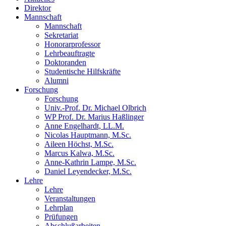
Direktor
Mannschaft
Mannschaft
Sekretariat
Honorarprofessor
Lehrbeauftragte
Doktoranden
Studentische Hilfskräfte
Alumni
Forschung
Forschung
Univ.-Prof. Dr. Michael Olbrich
WP Prof. Dr. Marius Haßlinger
Anne Engelhardt, LL.M.
Nicolas Hauptmann, M.Sc.
Aileen Höchst, M.Sc.
Marcus Kalwa, M.Sc.
Anne-Kathrin Lampe, M.Sc.
Daniel Leyendecker, M.Sc.
Lehre
Lehre
Veranstaltungen
Lehrplan
Prüfungen
Abschlußarbeiten