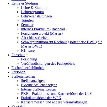
Lehre & Studium
Lehre & Studium
Lehrprogramm
Lehrveranstaltungen
Tutorien
Seminar
Internes Praktikum (Bachelor)
Forschungsprojekt (Master)
Abschlussarbeiten
Schwerpunktkonzept Rechnungsorientierte BWL (für
Master BWL)
Klausuren
Forschung
Forschung
Veröffentlichungen des Fachgebiets
Fachgebietsbibliothek
Personen
Stellenanzeigen
Stellenanzeigen
Externe Stellenanzeigen
Interne Stellenanzeigen
PKB - Praktikums- und Karrierebörse der UdS
Praktikumsbörse der WPK
Karrieremessen und andere Veranstaltungen
Kontakt