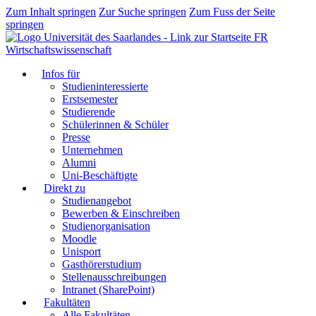
Zum Inhalt springen
Zur Suche springen
Zum Fuss der Seite
springen
FR
Wirtschaftswissenschaft
Infos für
Studieninteressierte
Erstsemester
Studierende
Schülerinnen & Schüler
Presse
Unternehmen
Alumni
Uni-Beschäftigte
Direkt zu
Studienangebot
Bewerben & Einschreiben
Studienorganisation
Moodle
Unisport
Gasthörerstudium
Stellenausschreibungen
Intranet (SharePoint)
Fakultäten
Alle Fakultäten