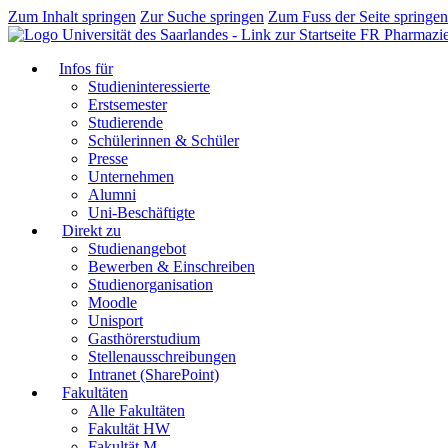
Zum Inhalt springen
Zur Suche springen
Zum Fuss der Seite springen
FR Pharmazi
Infos für
Studieninteressierte
Erstsemester
Studierende
Schülerinnen & Schüler
Presse
Unternehmen
Alumni
Uni-Beschäftigte
Direkt zu
Studienangebot
Bewerben & Einschreiben
Studienorganisation
Moodle
Unisport
Gasthörerstudium
Stellenausschreibungen
Intranet (SharePoint)
Fakultäten
Alle Fakultäten
Fakultät HW
Fakultät M