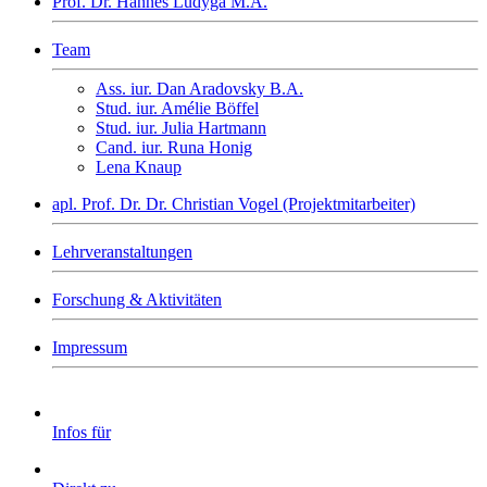
Prof. Dr. Hannes Ludyga M.A.
Team
Ass. iur. Dan Aradovsky B.A.
Stud. iur. Amélie Böffel
Stud. iur. Julia Hartmann
Cand. iur. Runa Honig
Lena Knaup
apl. Prof. Dr. Dr. Christian Vogel (Projektmitarbeiter)
Lehrveranstaltungen
Forschung & Aktivitäten
Impressum
Infos für