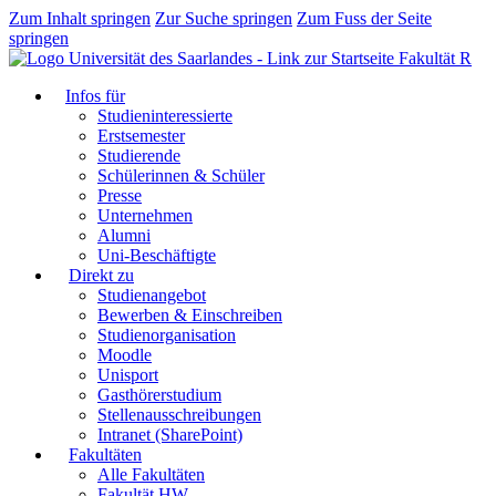
Zum Inhalt springen
Zur Suche springen
Zum Fuss der Seite
springen
Fakultät R
Infos für
Studieninteressierte
Erstsemester
Studierende
Schülerinnen & Schüler
Presse
Unternehmen
Alumni
Uni-Beschäftigte
Direkt zu
Studienangebot
Bewerben & Einschreiben
Studienorganisation
Moodle
Unisport
Gasthörerstudium
Stellenausschreibungen
Intranet (SharePoint)
Fakultäten
Alle Fakultäten
Fakultät HW