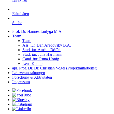
Direkt zu
Fakultäten
Suche
Prof. Dr. Hannes Ludyga M.A.
Team
Team
Ass. iur. Dan Aradovsky B.A.
Stud. iur. Amélie Böffel
Stud. iur. Julia Hartmann
Cand. iur. Runa Honig
Lena Knaup
apl. Prof. Dr. Dr. Christian Vogel (Projektmitarbeiter)
Lehrveranstaltungen
Forschung & Aktivitäten
Impressum