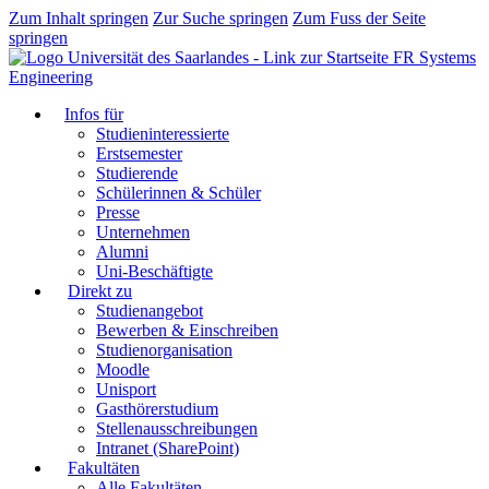
Zum Inhalt springen
Zur Suche springen
Zum Fuss der Seite
springen
FR Systems
Engineering
Infos für
Studieninteressierte
Erstsemester
Studierende
Schülerinnen & Schüler
Presse
Unternehmen
Alumni
Uni-Beschäftigte
Direkt zu
Studienangebot
Bewerben & Einschreiben
Studienorganisation
Moodle
Unisport
Gasthörerstudium
Stellenausschreibungen
Intranet (SharePoint)
Fakultäten
Alle Fakultäten