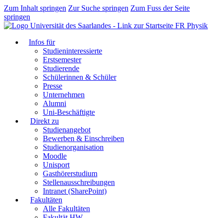
Zum Inhalt springen
Zur Suche springen
Zum Fuss der Seite
springen
FR Physik
Infos für
Studieninteressierte
Erstsemester
Studierende
Schülerinnen & Schüler
Presse
Unternehmen
Alumni
Uni-Beschäftigte
Direkt zu
Studienangebot
Bewerben & Einschreiben
Studienorganisation
Moodle
Unisport
Gasthörerstudium
Stellenausschreibungen
Intranet (SharePoint)
Fakultäten
Alle Fakultäten
Fakultät HW